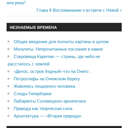
Навигация
или река?
Post:
Next
Глава 8 Воспоминание о встрече с Невой
по
Post:
записям
НЕЗНАЕМЫЕ ВРЕМЕНА
Общее введение для полноты картины в целом
Мегалиты: Непрочитанные послания в камне
Сокровища Карелии — страны, где небо не
рассталось с землей
«Делос, остров бедный» что на Онего…
Петроглифы на Онежском берегу
Живопись пещерного человека
Следы Гипербореи
Лабиринты Соловецкого архипелага
Природа как творческая сила
Архитектура — «Вторая природа»