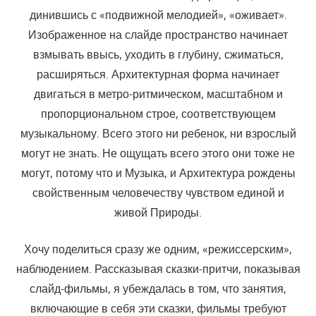
динившись с «подвижной мелодией», «оживает».
Изображенное на слай­де пространство начинает
взмывать ввысь, уходить в глубину, сжи­маться,
расширяться. Архитектурная форма начинает
двигаться в мет­ро-ритмическом, масштабном и
пропорциональном строе, соответству­ющем
музыкальному. Всего этого ни ребенок, ни взрослый
могут не знать. Не ощущать всего этого они тоже не
могут, потому что и Музы­ка, и Архитектура рождены
свойственным человечеству чувством еди­ной и
живой Природы.
Хочу поделиться сразу же одним, «режиссерским»,
наблюдени­ем. Рассказывая сказки-притчи, показывая
слайд-фильмы, я убежда­лась в том, что занятия,
включающие в себя эти сказки, фильмы требу­ют