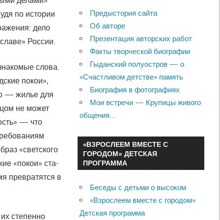
ными делами»
Предыстория сайта
удя по истории
Об авторе
а­жения: дело
Презентация авторских работ
 славе» России.
Факты творческой биографии
Гыданский полуостров — о
знакомые слова.
«Счастливом детстве» память
ские покои»,
Биография в фотографиях
то — жилье для
Мои встречи — Крупицы живого
рцом не может
общения…
ость» — что
 требованиям
«ВЗРОСЛЕЕМ ВМЕСТЕ С
браз «светского
ГОРОДОМ» ДЕТСКАЯ
ие «покои» ста­
ПРОГРАММА
мя превратятся в
Беседы с детьми о высоком
«Взрослеем вместе с городом»
Детская программа
 их степенно