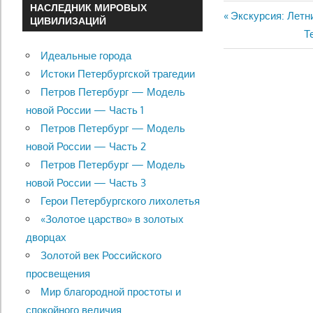
НАСЛЕДНИК МИРОВЫХ
Previous
Экскурсия: Летн
ЦИВИЛИЗАЦИЙ
Навигац
Post:
N
Т
Po
Идеальные города
по
Истоки Петербургской трагедии
записям
Петров Петербург — Модель
новой России — Часть 1
Петров Петербург — Модель
новой России — Часть 2
Петров Петербург — Модель
новой России — Часть 3
Герои Петербургского лихолетья
«Золотое царство» в золотых
дворцах
Золотой век Российского
просвещения
Мир благородной простоты и
спокойного величия