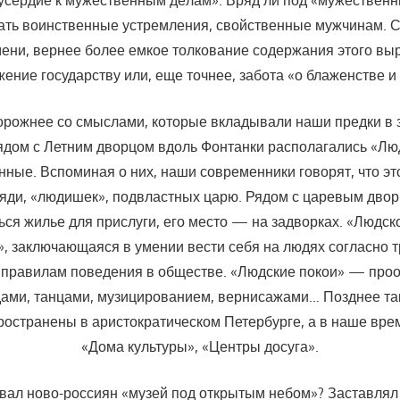
усердие к мужественным де­лам». Вряд ли под «мужествен
ать воин­ственные устремления, свойственные мужчинам. С
мени, вернее более емкое толкование содержания этого выр
ние государству или, еще точнее, забота «о блаженстве и
орожнее со смыслами, которые вкладывали наши предки в 
ядом с Летним дворцом вдоль Фонтанки располагались «Люд
нные. Вспо­миная о них, наши современники говорят, что э
еляди, «людишек», подвластных царю. Рядом с царевым дво
ься жилье для прислуги, его место — на задворках. «Людск
», заключающаяся в умении вести себя на людях согласно
 правилам поведения в обществе. «Людские покои» — проо
дами, танцами, музицированием, вернисажами… Позднее так
ространены в аристократическом Петербурге, а в наше вре
«Дома культуры», «Центры досуга».
вал ново-россиян «музей под открытым небом»? За­ставлял