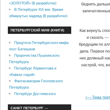
«ЗОЛОТОЙ» (В разработке)
беднеть дальше
В Петербурге XIX век. Время
запе­чатленны
обманутых надежд (В разработке)
Как вернуть спо
ПЕТЕРБУРГСКИЙ МИФ (КНИГИ)
и сказать — 
Предтеча Петербургского мифа
бредущим по алл
поэт Батюшков
дела. Первое по
Пророчества Пушкинского
них должный на
Петербурга
настрой, что, в
Петербург Лермонтова и
«Кавказ седой»
Фантасмагории Гоголевского
Петербурга
Петербург Достоевского
<—Тема треть
САНКТ ПЕТЕРБУРГ —