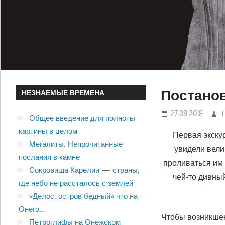
Постано
НЕЗНАЕМЫЕ ВРЕМЕНА
27.08.2018
Общее введение для полноты
картины в целом
Первая экску
Мегалиты: Непрочитанные
увидели вели
послания в камне
проливаться им 
Сокровища Карелии — страны,
чей-то дивный
где небо не рассталось с землей
«Делос, остров бедный» что на
Онего…
Чтобы возникшее 
Петроглифы на Онежском