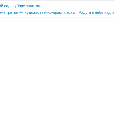
ий сад в уборе золотом
ия
ext
ема третья — художественно-практическая: Радуга в небе над 
st: