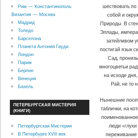
шествовать по
Рим — Константинополь
Византия — Москва
собой и окр
Мадрид
Природы. В сте
Толедо
Эллады, импера
Барселона
затейливом у
Планета Антония Гауди
постигай язык с
Лондон
Сад, пронизы
Париж
многоцветьи рад
Берлин
на исходе дня
Венеция
Рай, не то 
Базель
Нынешние посети
ПЕТЕРБУРГСКАЯ МИСТЕРИЯ
таблички, на ко
(КНИГИ)
поименованное 
люди «глухи
Петербургская Мистерия
В Петербурге XVIII век
переживание 