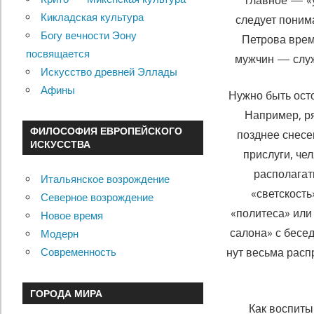
главное — «
Кикладская культура
следует поним
Богу вечности Эону
Пет­рова вре
посвящается
мужчин — служе
Искусство древней Эллады
Афины
Нужно быть ост
Например, р
ФИЛОСОФИЯ ЕВРОПЕЙСКОГО
позднее снесе
ИСКУССТВА
прислу­ги, ч
располагат
Итальянское возрождение
«светскость
Северное возрождение
«политеса» или
Новое время
салона» с бесе
Модерн
нут весьма расп
Современность
ГОРОДА МИРА
Как воспиты