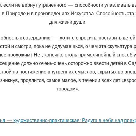
, если не вернут утраченного — способности улавливать 
е в Природе и в произведениях Искусства. Способность эт
для жизни души.
собность к созерцанию, — хотите спросить: по­ставить детей
стой и смотри, пока не додумаешься, о чем эта скульптура
ее прохожим? Нет, конечно, столь прямолинейный способ 
сещение должно очень-очень осторожно ввести детей в Сад
строй на постижение внутренних смыслов, скрытых во внеш
озникнув, продлится, самое малое, в течении всех лет «взр
городом».
я — художественно-практическая: Радуга в небе над пре