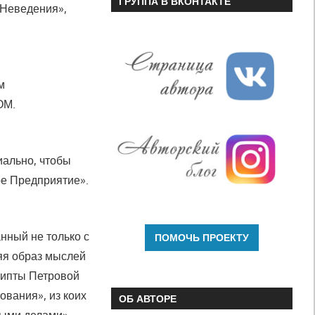
ГРУППА В ВКОНТАКТЕ
 Неведения»,
м
ОМ.
иально, чтобы
ое Предприятие».
нный не только с
ляя образ мыслей
ипты Петро­вой
ования», из коих
ОБ АВТОРЕ