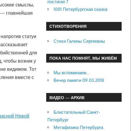
постигая 7
высокие смыслы,
1001 Петербургская сказка
а — главнейшая
СТИХОТВОРЕНИЯ
 напротив статуи
Стихи Галины Сергеевны
 рассказывает
убийственней для
ПОКА НАС ПОМНЯТ, МЫ ЖИВЁМ
, чтобы возник у
не видимом. Тот
Мы вспоминаем…
осления вместе с
Вечер памяти 09.03.2018
ВИДЕО — АРХИВ
Блистательный Санкт-
красной Невой
Петербург
Метафизика Петербурга