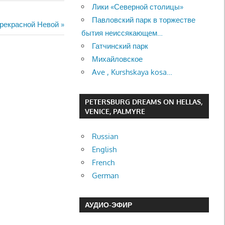
Лики «Северной столицы»
Павловский парк в торжестве
прекрасной Невой
бытия неиссякающем…
Гатчинский парк
Михайловское
Ave , Kurshskaya kosa…
PETERSBURG DREAMS ON HELLAS,
VENICE, PALMYRE
Russian
English
French
German
АУДИО-ЭФИР