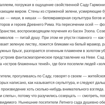
 аллеям, погружая в ощущение свой­ственной Саду Гармони
ужающим миром. Стены из стриженой зелени, усмиряющие б
нах — ниши, в нишах — беломраморная скульптура богов и
торов и героев Древнего Рима. На пересече­нии осей — фо
бранстве, воспроизводя­щем поучения из басен Эзопа. Созе
имво­лов — питай душу. При этом не упусти главного — как
вает зеленую листву, ложится бликами на белый мра­мор, 
ужных брызг, разгорается огнен­ным пламенем в золотом уб
, устроив фантасмагорическое представление на Неве. Сад 
на «остров блаженных теней», где боги поселили людей «золо
тели, прогуливаясь по Саду, говорят о своем — житейско
торых написано, как назы­вается скульптура, и следуют даль
произведение хоть сколько-нибудь внимательного взгляда.
 и слепы», потому что разучились созерцать — смотреть, по
видимого. Нынешние посети­тели Летнего сада душевно обе