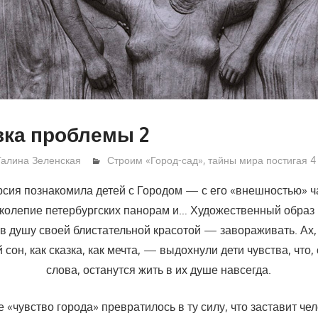
вка проблемы 2
Галина Зеленская
Строим «Город-сад», тайны мира постигая 4
рсия познакомила детей с Городом — с его «внешно­стью» 
колепие петербургских панорам и… Художественный образ
в душу своей блистательной красотой — завораживать. Ах, 
 сон, как сказка, как мечта, — выдохнули дети чувства, что
слова, останутся жить в их душе навсегда.
«чувство города» превратилось в ту силу, что заставит че