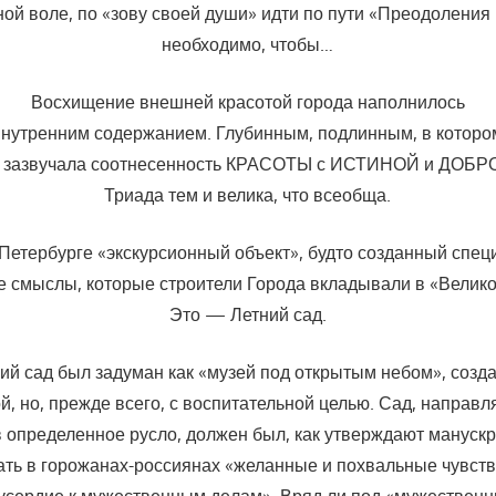
ной воле, по «зову своей души» идти по пути «Преодоления
необходимо, чтобы…
Восхищение внешней красотой города наполнилось
внутренним содержанием. Глубинным, подлинным, в которо
 зазвучала соотнесенность КРАСОТЫ с ИСТИНОЙ и ДОБР
Триада тем и велика, что всеобща.
-Петербурге «экскурсионный объект», будто создан­ный спец
те смыслы, которые строители Города вкладывали в «Велик
Это — Летний сад.
ий сад был задуман как «музей под открытым небом», созда
й, но, прежде всего, с воспитательной целью. Сад, направ
в определенное русло, должен был, как утверждают манускр
ть в горожанах-россиянах «желанные и похваль­ные чувств