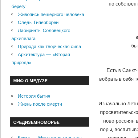
по собствен
берегу
Живопись пещерного человека
Следы Гипербореи
Лабиринты Соловецкого
архипелага
бы
Природа как творческая сила
Архитектура — «Вторая
природа»
Есть в Санкт
вобрать в себя 
МИФ О МЕДУЗЕ
История бытия
Изначально Летн
Жизнь после смерти
просветительско
ново-россиян 
СРЕДИЗЕМНОМОРЬЕ
поры, воспитыва
Крито — Микенская культура