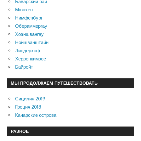
Баварский рай
Мюнхен
Нимфенбург
Обераммергау
Хоэншвангау
Нойшванштайн
Линдерхоф
Херренкимзее
Байройт
МЫ ПРОДОЛЖАЕМ ПУТЕШЕСТВОВАТЬ
Сицилия 2019
Греция 2018
Канарские острова
РАЗНОЕ