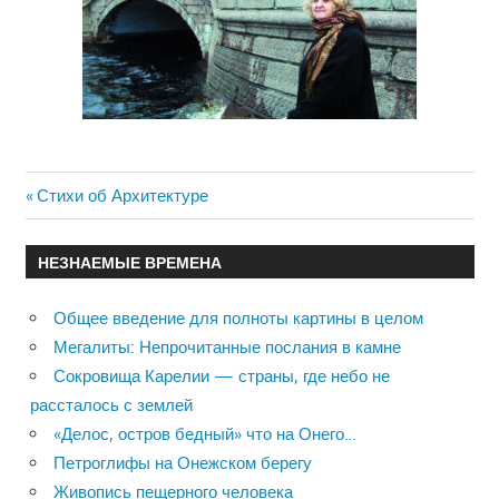
Previous
Стихи об Архитектуре
Навигация
Post:
по
НЕЗНАЕМЫЕ ВРЕМЕНА
записям
Общее введение для полноты картины в целом
Мегалиты: Непрочитанные послания в камне
Сокровища Карелии — страны, где небо не
рассталось с землей
«Делос, остров бедный» что на Онего…
Петроглифы на Онежском берегу
Живопись пещерного человека