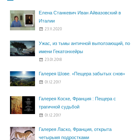
Елена Станкевич Иван Айвазовский в
Италии
23.11.2020
Ужас, из тьмы античной выползающий, по
имени Гекатонхейры
23.01.2018
Галерея Шове. «Пещера забытых снов»
01.12.2017
Галерея Коске, Франция : Пещера с
трагичной судьбой
01.12.2017
Галерея Ласко, Франция, открыта
четырьмя подростками