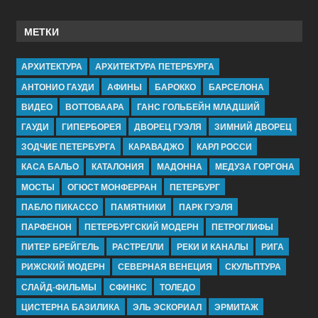
МЕТКИ
АРХИТЕКТУРА
АРХИТЕКТУРА ПЕТЕРБУРГА
АНТОНИО ГАУДИ
АФИНЫ
БАРОККО
БАРСЕЛОНА
ВИДЕО
ВОТТОВААРА
ГАНС ГОЛЬБЕЙН МЛАДШИЙ
ГАУДИ
ГИПЕРБОРЕЯ
ДВОРЕЦ ГУЭЛЯ
ЗИМНИЙ ДВОРЕЦ
ЗОДЧИЕ ПЕТЕРБУРГА
КАРАВАДЖО
КАРЛ РОССИ
КАСА БАЛЬО
КАТАЛОНИЯ
МАДОННА
МЕДУЗА ГОРГОНА
МОСТЫ
ОГЮСТ МОНФЕРРАН
ПЕТЕРБУРГ
ПАБЛО ПИКАССО
ПАМЯТНИКИ
ПАРК ГУЭЛЯ
ПАРФЕНОН
ПЕТЕРБУРГСКИЙ МОДЕРН
ПЕТРОГЛИФЫ
ПИТЕР БРЕЙГЕЛЬ
РАСТРЕЛЛИ
РЕКИ И КАНАЛЫ
РИГА
РИЖСКИЙ МОДЕРН
СЕВЕРНАЯ ВЕНЕЦИЯ
СКУЛЬПТУРА
СЛАЙД-ФИЛЬМЫ
СФИНКС
ТОЛЕДО
ЦИСТЕРНА БАЗИЛИКА
ЭЛЬ ЭСКОРИАЛ
ЭРМИТАЖ