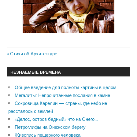
Previous
Стихи об Архитектуре
Навигация
Post:
по
НЕЗНАЕМЫЕ ВРЕМЕНА
записям
Общее введение для полноты картины в целом
Мегалиты: Непрочитанные послания в камне
Сокровища Карелии — страны, где небо не
рассталось с землей
«Делос, остров бедный» что на Онего…
Петроглифы на Онежском берегу
Живопись пещерного человека