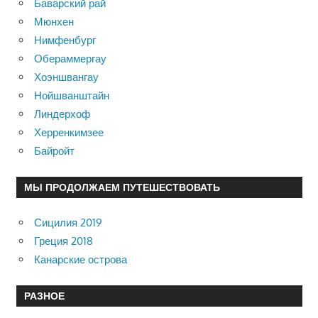
Баварский рай
Мюнхен
Нимфенбург
Обераммергау
Хоэншвангау
Нойшванштайн
Линдерхоф
Херренкимзее
Байройт
МЫ ПРОДОЛЖАЕМ ПУТЕШЕСТВОВАТЬ
Сицилия 2019
Греция 2018
Канарские острова
РАЗНОЕ