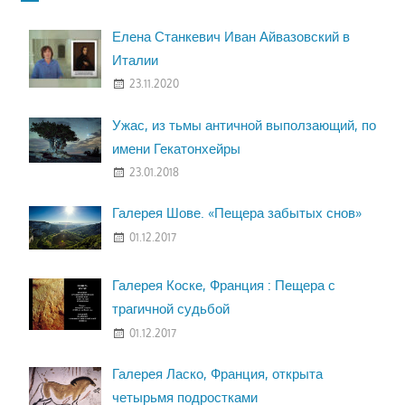
Елена Станкевич Иван Айвазовский в
Италии
23.11.2020
Ужас, из тьмы античной выползающий, по
имени Гекатонхейры
23.01.2018
Галерея Шове. «Пещера забытых снов»
01.12.2017
Галерея Коске, Франция : Пещера с
трагичной судьбой
01.12.2017
Галерея Ласко, Франция, открыта
четырьмя подростками