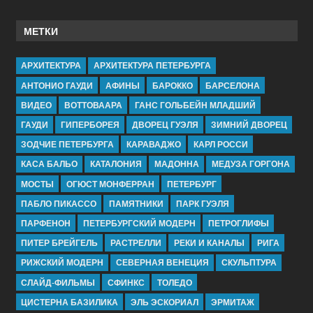
МЕТКИ
АРХИТЕКТУРА
АРХИТЕКТУРА ПЕТЕРБУРГА
АНТОНИО ГАУДИ
АФИНЫ
БАРОККО
БАРСЕЛОНА
ВИДЕО
ВОТТОВААРА
ГАНС ГОЛЬБЕЙН МЛАДШИЙ
ГАУДИ
ГИПЕРБОРЕЯ
ДВОРЕЦ ГУЭЛЯ
ЗИМНИЙ ДВОРЕЦ
ЗОДЧИЕ ПЕТЕРБУРГА
КАРАВАДЖО
КАРЛ РОССИ
КАСА БАЛЬО
КАТАЛОНИЯ
МАДОННА
МЕДУЗА ГОРГОНА
МОСТЫ
ОГЮСТ МОНФЕРРАН
ПЕТЕРБУРГ
ПАБЛО ПИКАССО
ПАМЯТНИКИ
ПАРК ГУЭЛЯ
ПАРФЕНОН
ПЕТЕРБУРГСКИЙ МОДЕРН
ПЕТРОГЛИФЫ
ПИТЕР БРЕЙГЕЛЬ
РАСТРЕЛЛИ
РЕКИ И КАНАЛЫ
РИГА
РИЖСКИЙ МОДЕРН
СЕВЕРНАЯ ВЕНЕЦИЯ
СКУЛЬПТУРА
СЛАЙД-ФИЛЬМЫ
СФИНКС
ТОЛЕДО
ЦИСТЕРНА БАЗИЛИКА
ЭЛЬ ЭСКОРИАЛ
ЭРМИТАЖ