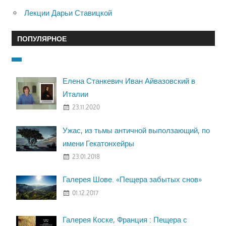
Лекции Дарьи Ставицкой
ПОПУЛЯРНОЕ
Елена Станкевич Иван Айвазовский в
Италии
23.11.2020
Ужас, из тьмы античной выползающий, по
имени Гекатонхейры
23.01.2018
Галерея Шове. «Пещера забытых снов»
01.12.2017
Галерея Коске, Франция : Пещера с