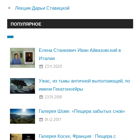
Лекции Дарьи Ставицкой
ПОПУЛЯРНОЕ
Елена Станкевич Иван Айвазовский в
Италии
23.11.2020
Ужас, из тьмы античной выползающий, по
имени Гекатонхейры
23.01.2018
Галерея Шове. «Пещера забытых снов»
01.12.2017
Галерея Коске, Франция : Пещера с