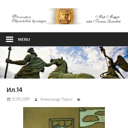
Skip
М
to
content
М
Философия
Европейской
MENU
культуры
Ил.14
15.05.2019
Александр Пирог