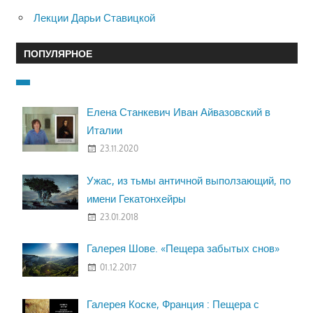
Лекции Дарьи Ставицкой
ПОПУЛЯРНОЕ
Елена Станкевич Иван Айвазовский в
Италии
23.11.2020
Ужас, из тьмы античной выползающий, по
имени Гекатонхейры
23.01.2018
Галерея Шове. «Пещера забытых снов»
01.12.2017
Галерея Коске, Франция : Пещера с