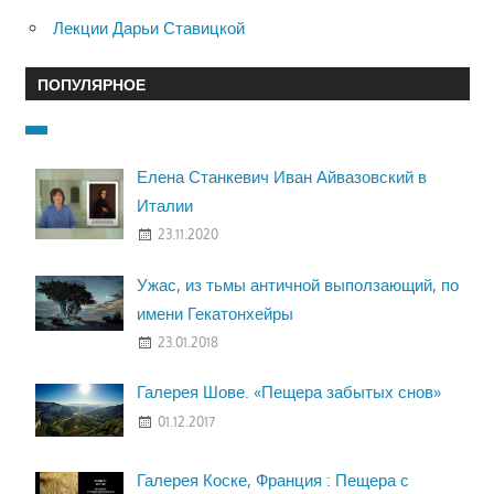
Лекции Дарьи Ставицкой
ПОПУЛЯРНОЕ
Елена Станкевич Иван Айвазовский в
Италии
23.11.2020
Ужас, из тьмы античной выползающий, по
имени Гекатонхейры
23.01.2018
Галерея Шове. «Пещера забытых снов»
01.12.2017
Галерея Коске, Франция : Пещера с