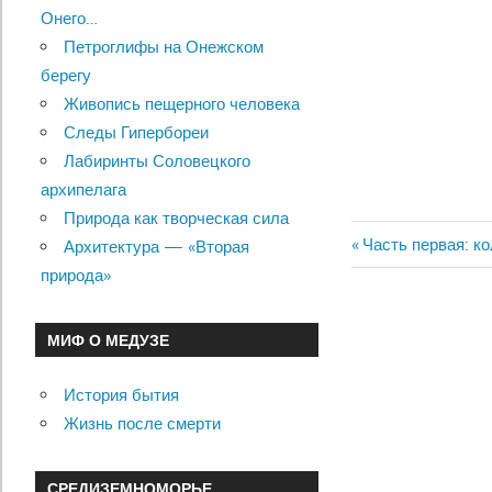
Онего…
Петроглифы на Онежском
берегу
Живопись пещерного человека
Следы Гипербореи
Лабиринты Соловецкого
архипелага
Природа как творческая сила
Previous
Часть первая: к
Архитектура — «Вторая
Навигац
Post:
природа»
по
МИФ О МЕДУЗЕ
записям
История бытия
Жизнь после смерти
СРЕДИЗЕМНОМОРЬЕ