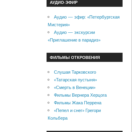
АУДИО-ЭФИР
Аудио — эфир: «Петербургская
Мистерия»
Аудио — экскурсии
«Приглашение в парадиз»
ФИЛЬМЫ ОТКРОВЕНИЯ
Слушая Тарковского
«Татарская пустыня»
«Смерть в Венеции»
Фильмы Вернера Херцога
Фильмы Жака Перрена
«Пепел и снег» Грегори
Кольбера