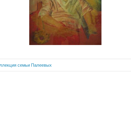
оллекция семьи Палеевых
ия