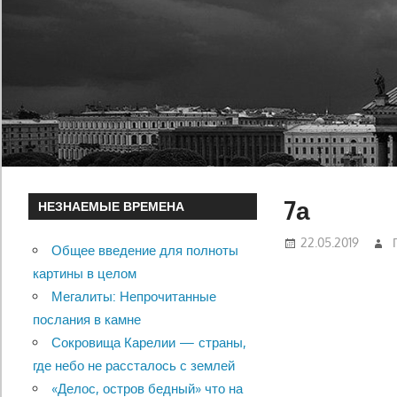
7а
НЕЗНАЕМЫЕ ВРЕМЕНА
22.05.2019
Общее введение для полноты
картины в целом
Мегалиты: Непрочитанные
послания в камне
Сокровища Карелии — страны,
где небо не рассталось с землей
«Делос, остров бедный» что на