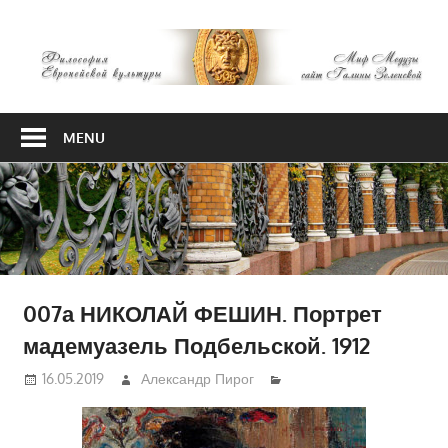
Skip
М
to
content
М
Философия
Европейской
MENU
культуры
007а НИКОЛАЙ ФЕШИН. Портрет
мадемуазель Подбельской. 1912
16.05.2019
Александр Пирог