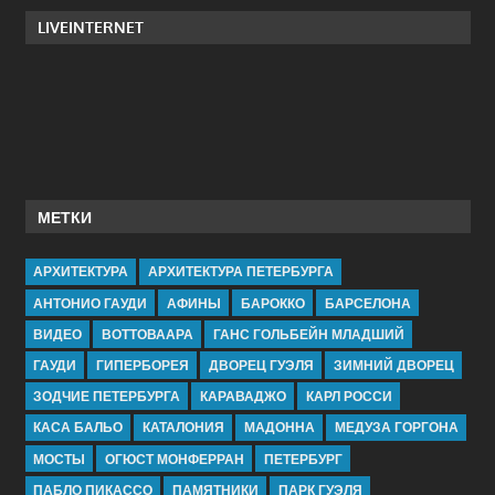
LIVEINTERNET
МЕТКИ
АРХИТЕКТУРА
АРХИТЕКТУРА ПЕТЕРБУРГА
АНТОНИО ГАУДИ
АФИНЫ
БАРОККО
БАРСЕЛОНА
ВИДЕО
ВОТТОВААРА
ГАНС ГОЛЬБЕЙН МЛАДШИЙ
ГАУДИ
ГИПЕРБОРЕЯ
ДВОРЕЦ ГУЭЛЯ
ЗИМНИЙ ДВОРЕЦ
ЗОДЧИЕ ПЕТЕРБУРГА
КАРАВАДЖО
КАРЛ РОССИ
КАСА БАЛЬО
КАТАЛОНИЯ
МАДОННА
МЕДУЗА ГОРГОНА
МОСТЫ
ОГЮСТ МОНФЕРРАН
ПЕТЕРБУРГ
ПАБЛО ПИКАССО
ПАМЯТНИКИ
ПАРК ГУЭЛЯ