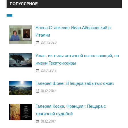
ПОПУЛЯРНОЕ
Елена Станкевич Иван Айвазовский в
Италии
23.11.2020
Ужас, из тьмы античной выползающий, по
имени Гекатонхейры
23.01.2018
Галерея Шове. «Пещера забытых снов»
01.12.2017
Галерея Коске, Франция : Пещера с
трагичной судьбой
01.12.2017