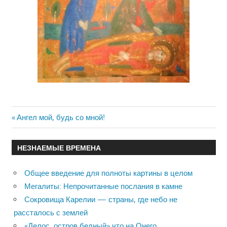
Previous
Ангел мой, будь со мной!
Навигация
Post:
по
НЕЗНАЕМЫЕ ВРЕМЕНА
записям
Общее введение для полноты картины в целом
Мегалиты: Непрочитанные послания в камне
Сокровища Карелии — страны, где небо не
рассталось с землей
«Делос, остров бедный» что на Онего…