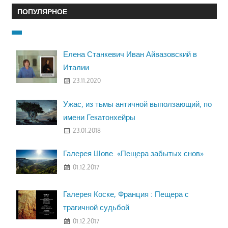
ПОПУЛЯРНОЕ
Елена Станкевич Иван Айвазовский в
Италии
23.11.2020
Ужас, из тьмы античной выползающий, по
имени Гекатонхейры
23.01.2018
Галерея Шове. «Пещера забытых снов»
01.12.2017
Галерея Коске, Франция : Пещера с
трагичной судьбой
01.12.2017