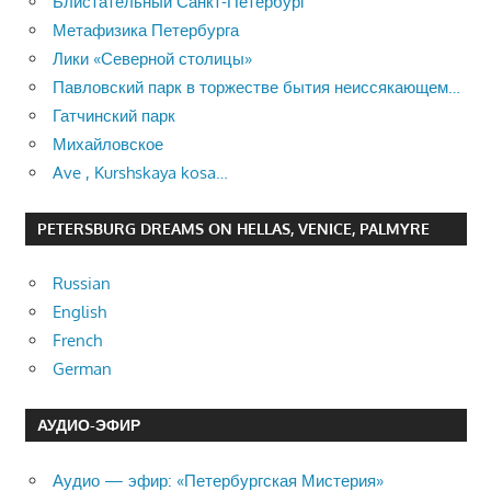
Блистательный Санкт-Петербург
Метафизика Петербурга
Лики «Северной столицы»
Павловский парк в торжестве бытия неиссякающем…
Гатчинский парк
Михайловское
Ave , Kurshskaya kosa…
PETERSBURG DREAMS ON HELLAS, VENICE, PALMYRE
Russian
English
French
German
АУДИО-ЭФИР
Аудио — эфир: «Петербургская Мистерия»