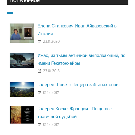
ПОПУЛЯРНОЕ
Елена Станкевич Иван Айвазовский в
Италии
23.11.2020
Ужас, из тьмы античной выползающий, по
имени Гекатонхейры
23.01.2018
Галерея Шове. «Пещера забытых снов»
01.12.2017
Галерея Коске, Франция : Пещера с
трагичной судьбой
01.12.2017