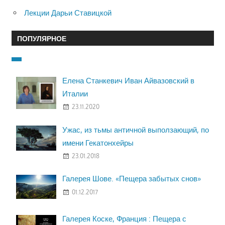
Лекции Дарьи Ставицкой
ПОПУЛЯРНОЕ
Елена Станкевич Иван Айвазовский в
Италии
23.11.2020
Ужас, из тьмы античной выползающий, по
имени Гекатонхейры
23.01.2018
Галерея Шове. «Пещера забытых снов»
01.12.2017
Галерея Коске, Франция : Пещера с