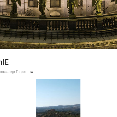
nIE
лександр Пирог