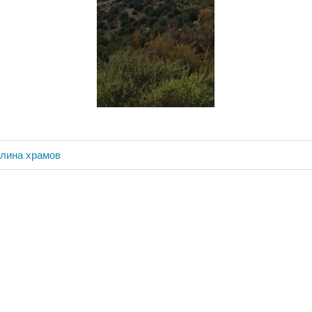
олина храмов
ия