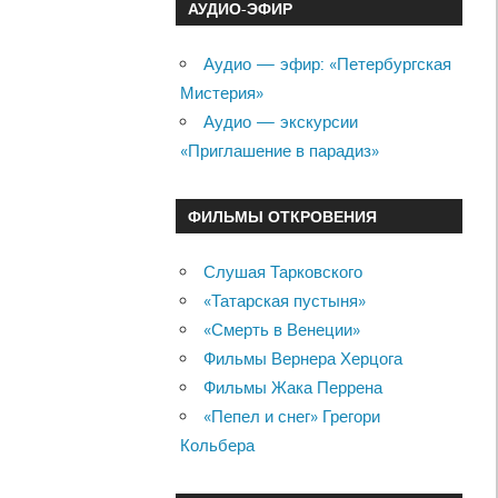
АУДИО-ЭФИР
Аудио — эфир: «Петербургская
Мистерия»
Аудио — экскурсии
«Приглашение в парадиз»
ФИЛЬМЫ ОТКРОВЕНИЯ
Слушая Тарковского
«Татарская пустыня»
«Смерть в Венеции»
Фильмы Вернера Херцога
Фильмы Жака Перрена
«Пепел и снег» Грегори
Кольбера