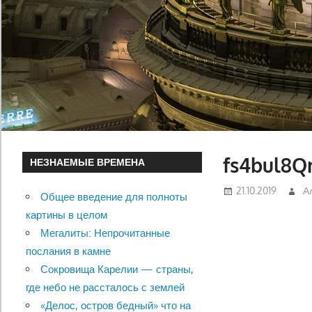
fs4bul8Q
НЕЗНАЕМЫЕ ВРЕМЕНА
21.10.2019
А
Общее введение для полноты
картины в целом
Мегалиты: Непрочитанные
послания в камне
Сокровища Карелии — страны,
где небо не рассталось с землей
«Делос, остров бедный» что на