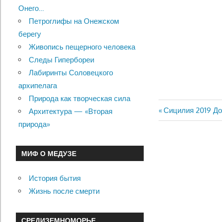
Онего…
Петроглифы на Онежском
берегу
Живопись пещерного человека
Следы Гипербореи
Лабиринты Соловецкого
архипелага
Природа как творческая сила
Previous
Сицилия 2019 Д
Архитектура — «Вторая
Навигац
Post:
природа»
по
МИФ О МЕДУЗЕ
записям
История бытия
Жизнь после смерти
СРЕДИЗЕМНОМОРЬЕ