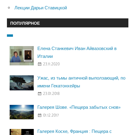
Лекции Дарьи Ставицкой
ПОПУЛЯРНОЕ
Елена Станкевич Иван Айвазовский в
Италии
23.11.2020
Ужас, из тьмы античной выползающий, по
имени Гекатонхейры
23.01.2018
Галерея Шове. «Пещера забытых снов»
01.12.2017
Галерея Коске, Франция : Пещера с