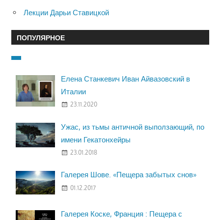
Лекции Дарьи Ставицкой
ПОПУЛЯРНОЕ
Елена Станкевич Иван Айвазовский в
Италии
23.11.2020
Ужас, из тьмы античной выползающий, по
имени Гекатонхейры
23.01.2018
Галерея Шове. «Пещера забытых снов»
01.12.2017
Галерея Коске, Франция : Пещера с