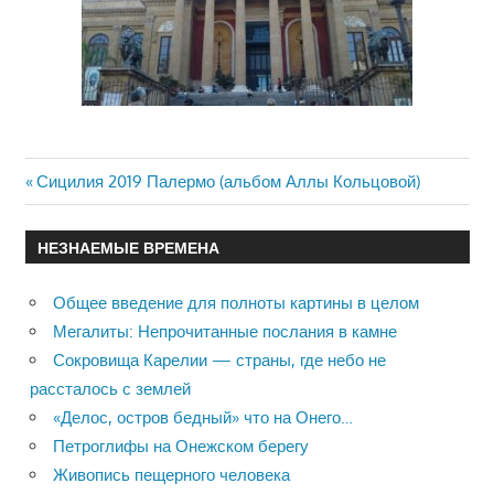
Previous
Сицилия 2019 Палермо (альбом Аллы Кольцовой)
Навигация
Post:
по
НЕЗНАЕМЫЕ ВРЕМЕНА
записям
Общее введение для полноты картины в целом
Мегалиты: Непрочитанные послания в камне
Сокровища Карелии — страны, где небо не
рассталось с землей
«Делос, остров бедный» что на Онего…
Петроглифы на Онежском берегу
Живопись пещерного человека