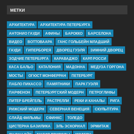
МЕТКИ
АРХИТЕКТУРА
АРХИТЕКТУРА ПЕТЕРБУРГА
АНТОНИО ГАУДИ
АФИНЫ
БАРОККО
БАРСЕЛОНА
ВИДЕО
ВОТТОВААРА
ГАНС ГОЛЬБЕЙН МЛАДШИЙ
ГАУДИ
ГИПЕРБОРЕЯ
ДВОРЕЦ ГУЭЛЯ
ЗИМНИЙ ДВОРЕЦ
ЗОДЧИЕ ПЕТЕРБУРГА
КАРАВАДЖО
КАРЛ РОССИ
КАСА БАЛЬО
КАТАЛОНИЯ
МАДОННА
МЕДУЗА ГОРГОНА
МОСТЫ
ОГЮСТ МОНФЕРРАН
ПЕТЕРБУРГ
ПАБЛО ПИКАССО
ПАМЯТНИКИ
ПАРК ГУЭЛЯ
ПАРФЕНОН
ПЕТЕРБУРГСКИЙ МОДЕРН
ПЕТРОГЛИФЫ
ПИТЕР БРЕЙГЕЛЬ
РАСТРЕЛЛИ
РЕКИ И КАНАЛЫ
РИГА
РИЖСКИЙ МОДЕРН
СЕВЕРНАЯ ВЕНЕЦИЯ
СКУЛЬПТУРА
СЛАЙД-ФИЛЬМЫ
СФИНКС
ТОЛЕДО
ЦИСТЕРНА БАЗИЛИКА
ЭЛЬ ЭСКОРИАЛ
ЭРМИТАЖ