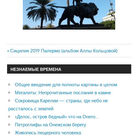
Previous
Сицилия 2019 Палермо (альбом Аллы Кольцовой)
Навигация
Post:
по
НЕЗНАЕМЫЕ ВРЕМЕНА
записям
Общее введение для полноты картины в целом
Мегалиты: Непрочитанные послания в камне
Сокровища Карелии — страны, где небо не
рассталось с землей
«Делос, остров бедный» что на Онего…
Петроглифы на Онежском берегу
Живопись пещерного человека