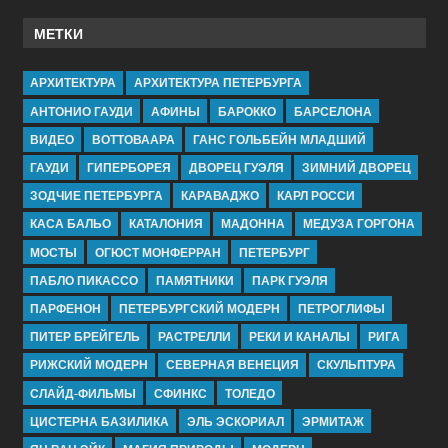
МЕТКИ
АРХИТЕКТУРА
АРХИТЕКТУРА ПЕТЕРБУРГА
АНТОНИО ГАУДИ
АФИНЫ
БАРОККО
БАРСЕЛОНА
ВИДЕО
ВОТТОВААРА
ГАНС ГОЛЬБЕЙН МЛАДШИЙ
ГАУДИ
ГИПЕРБОРЕЯ
ДВОРЕЦ ГУЭЛЯ
ЗИМНИЙ ДВОРЕЦ
ЗОДЧИЕ ПЕТЕРБУРГА
КАРАВАДЖО
КАРЛ РОССИ
КАСА БАЛЬО
КАТАЛОНИЯ
МАДОННА
МЕДУЗА ГОРГОНА
МОСТЫ
ОГЮСТ МОНФЕРРАН
ПЕТЕРБУРГ
ПАБЛО ПИКАССО
ПАМЯТНИКИ
ПАРК ГУЭЛЯ
ПАРФЕНОН
ПЕТЕРБУРГСКИЙ МОДЕРН
ПЕТРОГЛИФЫ
ПИТЕР БРЕЙГЕЛЬ
РАСТРЕЛЛИ
РЕКИ И КАНАЛЫ
РИГА
РИЖСКИЙ МОДЕРН
СЕВЕРНАЯ ВЕНЕЦИЯ
СКУЛЬПТУРА
СЛАЙД-ФИЛЬМЫ
СФИНКС
ТОЛЕДО
ЦИСТЕРНА БАЗИЛИКА
ЭЛЬ ЭСКОРИАЛ
ЭРМИТАЖ