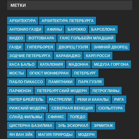
МЕТКИ
АРХИТЕКТУРА
АРХИТЕКТУРА ПЕТЕРБУРГА
АНТОНИО ГАУДИ
АФИНЫ
БАРОККО
БАРСЕЛОНА
ВИДЕО
ВОТТОВААРА
ГАНС ГОЛЬБЕЙН МЛАДШИЙ
ГАУДИ
ГИПЕРБОРЕЯ
ДВОРЕЦ ГУЭЛЯ
ЗИМНИЙ ДВОРЕЦ
ЗОДЧИЕ ПЕТЕРБУРГА
КАРАВАДЖО
КАРЛ РОССИ
КАСА БАЛЬО
КАТАЛОНИЯ
МАДОННА
МЕДУЗА ГОРГОНА
МОСТЫ
ОГЮСТ МОНФЕРРАН
ПЕТЕРБУРГ
ПАБЛО ПИКАССО
ПАМЯТНИКИ
ПАРК ГУЭЛЯ
ПАРФЕНОН
ПЕТЕРБУРГСКИЙ МОДЕРН
ПЕТРОГЛИФЫ
ПИТЕР БРЕЙГЕЛЬ
РАСТРЕЛЛИ
РЕКИ И КАНАЛЫ
РИГА
РИЖСКИЙ МОДЕРН
СЕВЕРНАЯ ВЕНЕЦИЯ
СКУЛЬПТУРА
СЛАЙД-ФИЛЬМЫ
СФИНКС
ТОЛЕДО
ЦИСТЕРНА БАЗИЛИКА
ЭЛЬ ЭСКОРИАЛ
ЭРМИТАЖ
ЯН ВАН ЭЙК
МАГИЯ ПРИРОДЫ
МОДЕРН