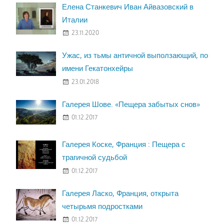
Елена Станкевич Иван Айвазовский в
Италии
23.11.2020
Ужас, из тьмы античной выползающий, по
имени Гекатонхейры
23.01.2018
Галерея Шове. «Пещера забытых снов»
01.12.2017
Галерея Коске, Франция : Пещера с
трагичной судьбой
01.12.2017
Галерея Ласко, Франция, открыта
четырьмя подростками
01.12.2017