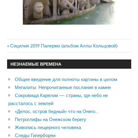
Previous
Сицилия 2019 Палермо (альбом Аллы Кольцовой)
Навигация
Post:
по
НЕЗНАЕМЫЕ ВРЕМЕНА
записям
Общее введение для полноты картины в целом
Мегалиты: Непрочитанные послания в камне
Сокровища Карелии — страны, где небо не
рассталось с землей
«Делос, остров бедный» что на Онего…
Петроглифы на Онежском берегу
Живопись пещерного человека
Следы Гипербореи