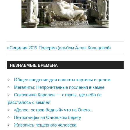
Previous
Сицилия 2019 Палермо (альбом Аллы Кольцовой)
Навигация
Post:
по
НЕЗНАЕМЫЕ ВРЕМЕНА
записям
Общее введение для полноты картины в целом
Мегалиты: Непрочитанные послания в камне
Сокровища Карелии — страны, где небо не
рассталось с землей
«Делос, остров бедный» что на Онего…
Петроглифы на Онежском берегу
Живопись пещерного человека