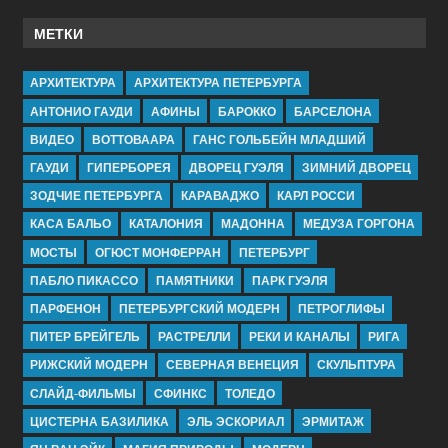
МЕТКИ
АРХИТЕКТУРА
АРХИТЕКТУРА ПЕТЕРБУРГА
АНТОНИО ГАУДИ
АФИНЫ
БАРОККО
БАРСЕЛОНА
ВИДЕО
ВОТТОВААРА
ГАНС ГОЛЬБЕЙН МЛАДШИЙ
ГАУДИ
ГИПЕРБОРЕЯ
ДВОРЕЦ ГУЭЛЯ
ЗИМНИЙ ДВОРЕЦ
ЗОДЧИЕ ПЕТЕРБУРГА
КАРАВАДЖО
КАРЛ РОССИ
КАСА БАЛЬО
КАТАЛОНИЯ
МАДОННА
МЕДУЗА ГОРГОНА
МОСТЫ
ОГЮСТ МОНФЕРРАН
ПЕТЕРБУРГ
ПАБЛО ПИКАССО
ПАМЯТНИКИ
ПАРК ГУЭЛЯ
ПАРФЕНОН
ПЕТЕРБУРГСКИЙ МОДЕРН
ПЕТРОГЛИФЫ
ПИТЕР БРЕЙГЕЛЬ
РАСТРЕЛЛИ
РЕКИ И КАНАЛЫ
РИГА
РИЖСКИЙ МОДЕРН
СЕВЕРНАЯ ВЕНЕЦИЯ
СКУЛЬПТУРА
СЛАЙД-ФИЛЬМЫ
СФИНКС
ТОЛЕДО
ЦИСТЕРНА БАЗИЛИКА
ЭЛЬ ЭСКОРИАЛ
ЭРМИТАЖ