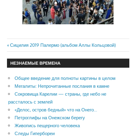
Previous
Сицилия 2019 Палермо (альбом Аллы Кольцовой)
Навигация
Post:
по
НЕЗНАЕМЫЕ ВРЕМЕНА
записям
Общее введение для полноты картины в целом
Мегалиты: Непрочитанные послания в камне
Сокровища Карелии — страны, где небо не
рассталось с землей
«Делос, остров бедный» что на Онего…
Петроглифы на Онежском берегу
Живопись пещерного человека
Следы Гипербореи