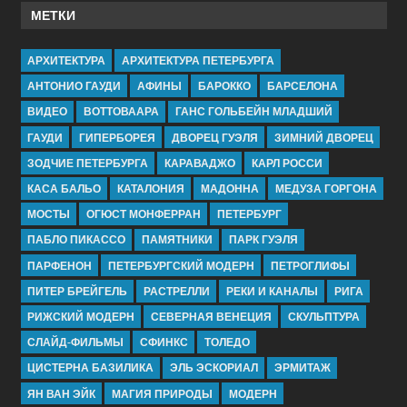
МЕТКИ
АРХИТЕКТУРА
АРХИТЕКТУРА ПЕТЕРБУРГА
АНТОНИО ГАУДИ
АФИНЫ
БАРОККО
БАРСЕЛОНА
ВИДЕО
ВОТТОВААРА
ГАНС ГОЛЬБЕЙН МЛАДШИЙ
ГАУДИ
ГИПЕРБОРЕЯ
ДВОРЕЦ ГУЭЛЯ
ЗИМНИЙ ДВОРЕЦ
ЗОДЧИЕ ПЕТЕРБУРГА
КАРАВАДЖО
КАРЛ РОССИ
КАСА БАЛЬО
КАТАЛОНИЯ
МАДОННА
МЕДУЗА ГОРГОНА
МОСТЫ
ОГЮСТ МОНФЕРРАН
ПЕТЕРБУРГ
ПАБЛО ПИКАССО
ПАМЯТНИКИ
ПАРК ГУЭЛЯ
ПАРФЕНОН
ПЕТЕРБУРГСКИЙ МОДЕРН
ПЕТРОГЛИФЫ
ПИТЕР БРЕЙГЕЛЬ
РАСТРЕЛЛИ
РЕКИ И КАНАЛЫ
РИГА
РИЖСКИЙ МОДЕРН
СЕВЕРНАЯ ВЕНЕЦИЯ
СКУЛЬПТУРА
СЛАЙД-ФИЛЬМЫ
СФИНКС
ТОЛЕДО
ЦИСТЕРНА БАЗИЛИКА
ЭЛЬ ЭСКОРИАЛ
ЭРМИТАЖ
ЯН ВАН ЭЙК
МАГИЯ ПРИРОДЫ
МОДЕРН