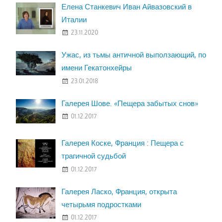
Елена Станкевич Иван Айвазовский в
Италии
23.11.2020
Ужас, из тьмы античной выползающий, по
имени Гекатонхейры
23.01.2018
Галерея Шове. «Пещера забытых снов»
01.12.2017
Галерея Коске, Франция : Пещера с
трагичной судьбой
01.12.2017
Галерея Ласко, Франция, открыта
четырьмя подростками
01.12.2017