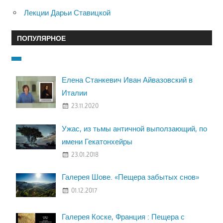
Лекции Дарьи Ставицкой
ПОПУЛЯРНОЕ
Елена Станкевич Иван Айвазовский в
Италии
23.11.2020
Ужас, из тьмы античной выползающий, по
имени Гекатонхейры
23.01.2018
Галерея Шове. «Пещера забытых снов»
01.12.2017
Галерея Коске, Франция : Пещера с