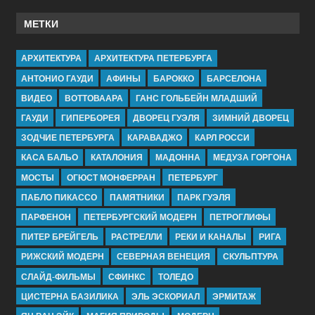
МЕТКИ
АРХИТЕКТУРА
АРХИТЕКТУРА ПЕТЕРБУРГА
АНТОНИО ГАУДИ
АФИНЫ
БАРОККО
БАРСЕЛОНА
ВИДЕО
ВОТТОВААРА
ГАНС ГОЛЬБЕЙН МЛАДШИЙ
ГАУДИ
ГИПЕРБОРЕЯ
ДВОРЕЦ ГУЭЛЯ
ЗИМНИЙ ДВОРЕЦ
ЗОДЧИЕ ПЕТЕРБУРГА
КАРАВАДЖО
КАРЛ РОССИ
КАСА БАЛЬО
КАТАЛОНИЯ
МАДОННА
МЕДУЗА ГОРГОНА
МОСТЫ
ОГЮСТ МОНФЕРРАН
ПЕТЕРБУРГ
ПАБЛО ПИКАССО
ПАМЯТНИКИ
ПАРК ГУЭЛЯ
ПАРФЕНОН
ПЕТЕРБУРГСКИЙ МОДЕРН
ПЕТРОГЛИФЫ
ПИТЕР БРЕЙГЕЛЬ
РАСТРЕЛЛИ
РЕКИ И КАНАЛЫ
РИГА
РИЖСКИЙ МОДЕРН
СЕВЕРНАЯ ВЕНЕЦИЯ
СКУЛЬПТУРА
СЛАЙД-ФИЛЬМЫ
СФИНКС
ТОЛЕДО
ЦИСТЕРНА БАЗИЛИКА
ЭЛЬ ЭСКОРИАЛ
ЭРМИТАЖ