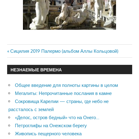
Previous
Сицилия 2019 Палермо (альбом Аллы Кольцовой)
Навигация
Post:
по
НЕЗНАЕМЫЕ ВРЕМЕНА
записям
Общее введение для полноты картины в целом
Мегалиты: Непрочитанные послания в камне
Сокровища Карелии — страны, где небо не
рассталось с землей
«Делос, остров бедный» что на Онего…
Петроглифы на Онежском берегу
Живопись пещерного человека