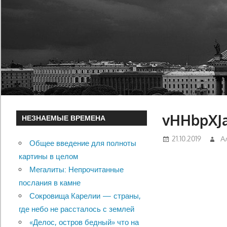
vHHbpXJ
НЕЗНАЕМЫЕ ВРЕМЕНА
21.10.2019
А
Общее введение для полноты
картины в целом
Мегалиты: Непрочитанные
послания в камне
Сокровища Карелии — страны,
где небо не рассталось с землей
«Делос, остров бедный» что на