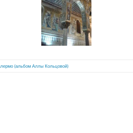
алермо (альбом Аллы Кольцовой)
ия