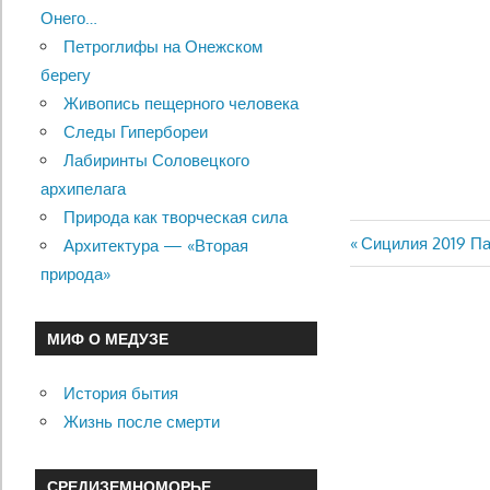
Онего…
Петроглифы на Онежском
берегу
Живопись пещерного человека
Следы Гипербореи
Лабиринты Соловецкого
архипелага
Природа как творческая сила
Previous
Сицилия 2019 П
Архитектура — «Вторая
Навигац
Post:
природа»
по
МИФ О МЕДУЗЕ
записям
История бытия
Жизнь после смерти
СРЕДИЗЕМНОМОРЬЕ