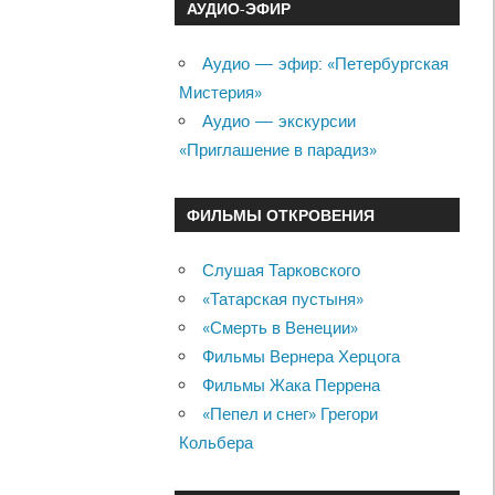
АУДИО-ЭФИР
Аудио — эфир: «Петербургская
Мистерия»
Аудио — экскурсии
«Приглашение в парадиз»
ФИЛЬМЫ ОТКРОВЕНИЯ
Слушая Тарковского
«Татарская пустыня»
«Смерть в Венеции»
Фильмы Вернера Херцога
Фильмы Жака Перрена
«Пепел и снег» Грегори
Кольбера