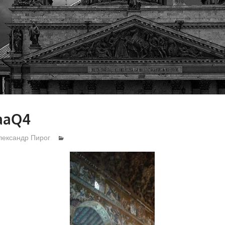
aaQ4
лександр Пирог