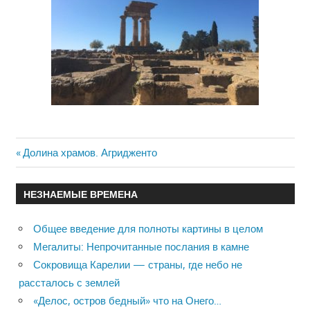
Previous
Долина храмов. Агридженто
Навигация
Post:
по
НЕЗНАЕМЫЕ ВРЕМЕНА
записям
Общее введение для полноты картины в целом
Мегалиты: Непрочитанные послания в камне
Сокровища Карелии — страны, где небо не
рассталось с землей
«Делос, остров бедный» что на Онего…