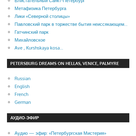
Блистательный Санкт-Петербург
Метафизика Петербурга
Лики «Северной столицы»
Павловский парк в торжестве бытия неиссякающем…
Гатчинский парк
Михайловское
Ave , Kurshskaya kosa…
PETERSBURG DREAMS ON HELLAS, VENICE, PALMYRE
Russian
English
French
German
АУДИО-ЭФИР
Аудио — эфир: «Петербургская Мистерия»