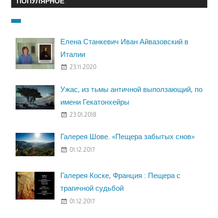
ПОПУЛЯРНОЕ
Елена Станкевич Иван Айвазовский в
Италии
23.11.2020
Ужас, из тьмы античной выползающий, по
имени Гекатонхейры
23.01.2018
Галерея Шове. «Пещера забытых снов»
01.12.2017
Галерея Коске, Франция : Пещера с
трагичной судьбой
01.12.2017