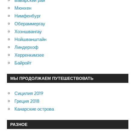
Баварский рай
Мюнхен
Нимфенбург
Обераммергау
Хоэншвангау
Нойшванштайн
Линдерхоф
Херренкимзее
Байройт
МЫ ПРОДОЛЖАЕМ ПУТЕШЕСТВОВАТЬ
Сицилия 2019
Греция 2018
Канарские острова
РАЗНОЕ