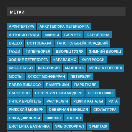
МЕТКИ
АРХИТЕКТУРА
АРХИТЕКТУРА ПЕТЕРБУРГА
АНТОНИО ГАУДИ
АФИНЫ
БАРОККО
БАРСЕЛОНА
ВИДЕО
ВОТТОВААРА
ГАНС ГОЛЬБЕЙН МЛАДШИЙ
ГАУДИ
ГИПЕРБОРЕЯ
ДВОРЕЦ ГУЭЛЯ
ЗИМНИЙ ДВОРЕЦ
ЗОДЧИЕ ПЕТЕРБУРГА
КАРАВАДЖО
КАРЛ РОССИ
КАСА БАЛЬО
КАТАЛОНИЯ
МАДОННА
МЕДУЗА ГОРГОНА
МОСТЫ
ОГЮСТ МОНФЕРРАН
ПЕТЕРБУРГ
ПАБЛО ПИКАССО
ПАМЯТНИКИ
ПАРК ГУЭЛЯ
ПАРФЕНОН
ПЕТЕРБУРГСКИЙ МОДЕРН
ПЕТРОГЛИФЫ
ПИТЕР БРЕЙГЕЛЬ
РАСТРЕЛЛИ
РЕКИ И КАНАЛЫ
РИГА
РИЖСКИЙ МОДЕРН
СЕВЕРНАЯ ВЕНЕЦИЯ
СКУЛЬПТУРА
СЛАЙД-ФИЛЬМЫ
СФИНКС
ТОЛЕДО
ЦИСТЕРНА БАЗИЛИКА
ЭЛЬ ЭСКОРИАЛ
ЭРМИТАЖ