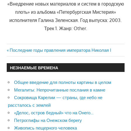
«Внедрение новых материалов и систем в городскую
плоть» из альбома «Петербургская Мистерия»
исполнителя Галина Зеленская. Год выпуска: 2003.
Трек 1. Жанр: Other.
Previous
Последние годы правления императора Николая I
Навигация
Post:
по
НЕЗНАЕМЫЕ ВРЕМЕНА
записям
Общее введение для полноты картины в целом
Мегалиты: Непрочитанные послания в камне
Сокровища Карелии — страны, где небо не
рассталось с землей
«Делос, остров бедный» что на Онего…
Петроглифы на Онежском берегу
Живопись пещерного человека