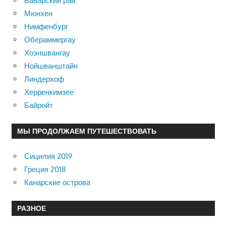
Баварский рай
Мюнхен
Нимфенбург
Обераммергау
Хоэншвангау
Нойшванштайн
Линдерхоф
Херренкимзее
Байройт
МЫ ПРОДОЛЖАЕМ ПУТЕШЕСТВОВАТЬ
Сицилия 2019
Греция 2018
Канарские острова
РАЗНОЕ