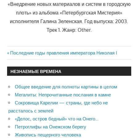
«Внедрение новых материалов и систем в городскую
плоть» из альбома «Петербургская Мистерия»
исполнителя Галина Зеленская. Год выпуска: 2003.
Трек 1. Жанр: Other.
Previous
Последние годы правления императора Николая I
Навигация
Post:
по
НЕЗНАЕМЫЕ ВРЕМЕНА
записям
Общее введение для полноты картины в целом
Мегалиты: Непрочитанные послания в камне
Сокровища Карелии — страны, где небо не
рассталось с землей
«Делос, остров бедный» что на Онего…
Петроглифы на Онежском берегу
Живопись пещерного человека