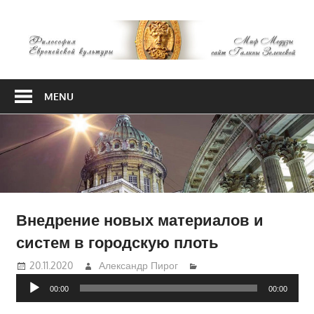
Skip
М
to
content
М
Философия
Европейской
MENU
культуры
Внедрение новых материалов и
систем в городскую плоть
20.11.2020
Александр Пирог
Аудиоплеер
00:00
00:00