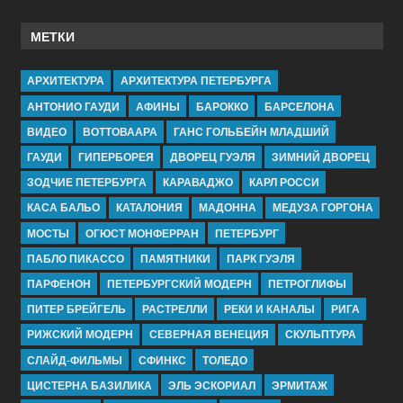
МЕТКИ
АРХИТЕКТУРА
АРХИТЕКТУРА ПЕТЕРБУРГА
АНТОНИО ГАУДИ
АФИНЫ
БАРОККО
БАРСЕЛОНА
ВИДЕО
ВОТТОВААРА
ГАНС ГОЛЬБЕЙН МЛАДШИЙ
ГАУДИ
ГИПЕРБОРЕЯ
ДВОРЕЦ ГУЭЛЯ
ЗИМНИЙ ДВОРЕЦ
ЗОДЧИЕ ПЕТЕРБУРГА
КАРАВАДЖО
КАРЛ РОССИ
КАСА БАЛЬО
КАТАЛОНИЯ
МАДОННА
МЕДУЗА ГОРГОНА
МОСТЫ
ОГЮСТ МОНФЕРРАН
ПЕТЕРБУРГ
ПАБЛО ПИКАССО
ПАМЯТНИКИ
ПАРК ГУЭЛЯ
ПАРФЕНОН
ПЕТЕРБУРГСКИЙ МОДЕРН
ПЕТРОГЛИФЫ
ПИТЕР БРЕЙГЕЛЬ
РАСТРЕЛЛИ
РЕКИ И КАНАЛЫ
РИГА
РИЖСКИЙ МОДЕРН
СЕВЕРНАЯ ВЕНЕЦИЯ
СКУЛЬПТУРА
СЛАЙД-ФИЛЬМЫ
СФИНКС
ТОЛЕДО
ЦИСТЕРНА БАЗИЛИКА
ЭЛЬ ЭСКОРИАЛ
ЭРМИТАЖ