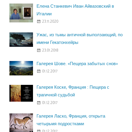
Елена Станкевич Иван Айвазовский в
Италии
23.11.2020
Ужас, из тьмы античной выползающий, по
имени Гекатонхейры
23.01.2018
Галерея Шове. «Пещера забытых снов»
01.12.2017
Галерея Коске, Франция : Пещера с
трагичной судьбой
01.12.2017
Галерея Ласко, Франция, открыта
четырьмя подростками
01.12.2017