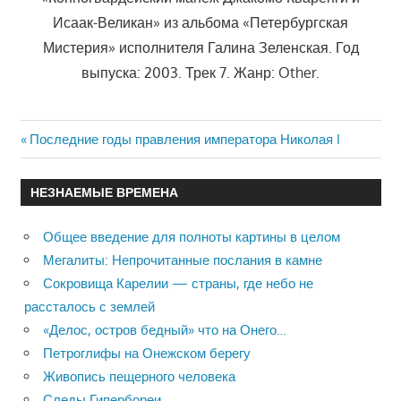
Исаак-Великан» из альбома «Петербургская
Мистерия» исполнителя Галина Зеленская. Год
выпуска: 2003. Трек 7. Жанр: Other.
Previous
Последние годы правления императора Николая I
Навигация
Post:
по
НЕЗНАЕМЫЕ ВРЕМЕНА
записям
Общее введение для полноты картины в целом
Мегалиты: Непрочитанные послания в камне
Сокровища Карелии — страны, где небо не
рассталось с землей
«Делос, остров бедный» что на Онего…
Петроглифы на Онежском берегу
Живопись пещерного человека
Следы Гипербореи