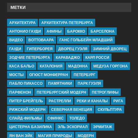
МЕТКИ
АРХИТЕКТУРА
АРХИТЕКТУРА ПЕТЕРБУРГА
АНТОНИО ГАУДИ
АФИНЫ
БАРОККО
БАРСЕЛОНА
ВИДЕО
ВОТТОВААРА
ГАНС ГОЛЬБЕЙН МЛАДШИЙ
ГАУДИ
ГИПЕРБОРЕЯ
ДВОРЕЦ ГУЭЛЯ
ЗИМНИЙ ДВОРЕЦ
ЗОДЧИЕ ПЕТЕРБУРГА
КАРАВАДЖО
КАРЛ РОССИ
КАСА БАЛЬО
КАТАЛОНИЯ
МАДОННА
МЕДУЗА ГОРГОНА
МОСТЫ
ОГЮСТ МОНФЕРРАН
ПЕТЕРБУРГ
ПАБЛО ПИКАССО
ПАМЯТНИКИ
ПАРК ГУЭЛЯ
ПАРФЕНОН
ПЕТЕРБУРГСКИЙ МОДЕРН
ПЕТРОГЛИФЫ
ПИТЕР БРЕЙГЕЛЬ
РАСТРЕЛЛИ
РЕКИ И КАНАЛЫ
РИГА
РИЖСКИЙ МОДЕРН
СЕВЕРНАЯ ВЕНЕЦИЯ
СКУЛЬПТУРА
СЛАЙД-ФИЛЬМЫ
СФИНКС
ТОЛЕДО
ЦИСТЕРНА БАЗИЛИКА
ЭЛЬ ЭСКОРИАЛ
ЭРМИТАЖ
ЯН ВАН ЭЙК
МАГИЯ ПРИРОДЫ
МОДЕРН