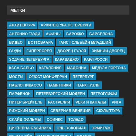
МЕТКИ
АРХИТЕКТУРА
АРХИТЕКТУРА ПЕТЕРБУРГА
АНТОНИО ГАУДИ
АФИНЫ
БАРОККО
БАРСЕЛОНА
ВИДЕО
ВОТТОВААРА
ГАНС ГОЛЬБЕЙН МЛАДШИЙ
ГАУДИ
ГИПЕРБОРЕЯ
ДВОРЕЦ ГУЭЛЯ
ЗИМНИЙ ДВОРЕЦ
ЗОДЧИЕ ПЕТЕРБУРГА
КАРАВАДЖО
КАРЛ РОССИ
КАСА БАЛЬО
КАТАЛОНИЯ
МАДОННА
МЕДУЗА ГОРГОНА
МОСТЫ
ОГЮСТ МОНФЕРРАН
ПЕТЕРБУРГ
ПАБЛО ПИКАССО
ПАМЯТНИКИ
ПАРК ГУЭЛЯ
ПАРФЕНОН
ПЕТЕРБУРГСКИЙ МОДЕРН
ПЕТРОГЛИФЫ
ПИТЕР БРЕЙГЕЛЬ
РАСТРЕЛЛИ
РЕКИ И КАНАЛЫ
РИГА
РИЖСКИЙ МОДЕРН
СЕВЕРНАЯ ВЕНЕЦИЯ
СКУЛЬПТУРА
СЛАЙД-ФИЛЬМЫ
СФИНКС
ТОЛЕДО
ЦИСТЕРНА БАЗИЛИКА
ЭЛЬ ЭСКОРИАЛ
ЭРМИТАЖ