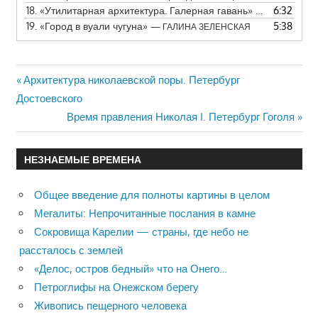
18.
«Утилитарная архитектура. Галерная гавань»
6:32
— ГАЛИНА ЗЕ
19.
«Город в вуали чугуна»
5:38
— ГАЛИНА ЗЕЛЕНСКАЯ
Previous
Архитектура николаевской поры. Петербург
Навигация
Достоевского
Post:
Next
Время правления Николая I. Петербург Гоголя
по
Post:
записям
НЕЗНАЕМЫЕ ВРЕМЕНА
Общее введение для полноты картины в целом
Мегалиты: Непрочитанные послания в камне
Сокровища Карелии — страны, где небо не
рассталось с землей
«Делос, остров бедный» что на Онего…
Петроглифы на Онежском берегу
Живопись пещерного человека