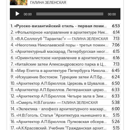
ГАЛИНА ЗЕЛЕНСКАЯ
Аудиоплеер
00:00
00:00
1.
«Русско-византийский стиль - первая поминальная маска в архитектуре Николаевской поры»
6:53
2.
«Фольклорное направление в архитектуре Николаевской поры - вторая поминальная маска»
6:14
3.
«В.А.Соллогуб "Тарантас"»
7:13
— ГАЛИНА ЗЕЛЕНСКАЯ
4.
«Неоготика Николаевской поры - третья поминальная маска»
7:06
5.
«Архитектурный маскарад. Петербургская неоготика»
6:15
— ГАЛ
6.
«Ориенталистское направление в архитектуре»
6:16
— ГАЛИНА 
7.
«Китайские затеи Александровского парка в Царском Селе»
7:13
8.
«Мир Египта в архитектуре Петербурга Николаевской поры»
6:45
9.
«Искушение Востоком. Турецкие затеи А.П.Брюллова»
6:24
— ГА
10.
«Архитектор А.П.Брюллов. Церковь в Шуваловском парке»
6:50
11.
«Архитектор А.П.Брюллов. Лютеранская церковь Святого Петра на Невском проспекте»
6:33
12.
«Архитектор А.П.Брюллов. Четыре зала в Зимнем дворце»
6:33
13.
«Смерть Н.В.Гоголя»
5:38
— ГАЛИНА ЗЕЛЕНСКАЯ
14.
«Эклектика - апофеоз архитектурного маскарада»
6:00
— ГАЛИН
15.
«Н.В.Гоголь. Статья "Архитектура нынешнего времени"»
5:15
— 
16.
«Архитектор А.П.Брюллов. Пулковская обсерватория»
5:26
— ГА
17.
«А.К.Красовский. Учебник "Гражданская архитектура"»
5:15
— ГА