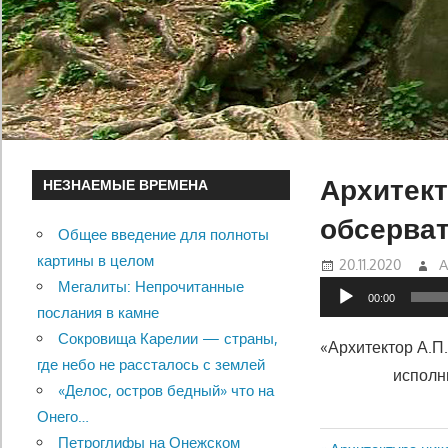
Архитект
НЕЗНАЕМЫЕ ВРЕМЕНА
обсерва
Общее введение для полноты
картины в целом
20.11.2020
А
Мегалиты: Непрочитанные
Аудиоплеер
00:00
послания в камне
Сокровища Карелии — страны,
«Архитектор А.П
где небо не рассталось с землей
исполн
«Делос, остров бедный» что на
Онего…
Петроглифы на Онежском