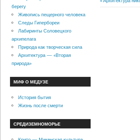
Previous
Архитектура ник
Навигац
берегу
Post:
Живопись пещерного человека
по
Следы Гипербореи
записям
Лабиринты Соловецкого
архипелага
Природа как творческая сила
Архитектура — «Вторая
природа»
МИФ О МЕДУЗЕ
История бытия
Жизнь после смерти
СРЕДИЗЕМНОМОРЬЕ
Крито — Микенская культура