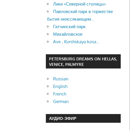
Лики «Северной столицы»
Павловский парк в торжестве
бытия неиссякающем…
Гатчинский парк
Михайловское
Ave , Kurshskaya kosa…
PETERSBURG DREAMS ON HELLAS,
VENICE, PALMYRE
Russian
English
French
German
АУДИО-ЭФИР