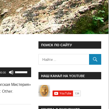
ПОИСК ПО САЙТУ
Используйте
00:00
НАШ КАНАЛ НА YOUTUBE
клавиши
ргская Мистерия»
вверх/
 Other.
вниз,
чтобы
увеличить