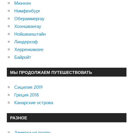
Мюнхен
Нимфенбург
Обераммергау
Хоэншвангау
Нойшванштайн
Линдерхоф
Херренкимзее
Байройт
МЫ ПРОДОЛЖАЕМ ПУТЕШЕСТВОВАТЬ
Сицилия 2019
Греция 2018
Канарские острова
РАЗНОЕ
Заметки на полях