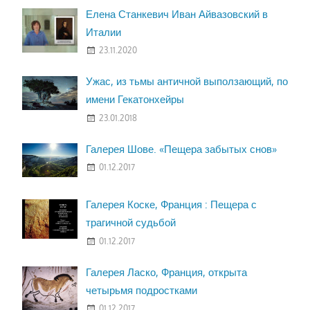
Елена Станкевич Иван Айвазовский в
Италии
23.11.2020
Ужас, из тьмы античной выползающий, по
имени Гекатонхейры
23.01.2018
Галерея Шове. «Пещера забытых снов»
01.12.2017
Галерея Коске, Франция : Пещера с
трагичной судьбой
01.12.2017
Галерея Ласко, Франция, открыта
четырьмя подростками
01.12.2017