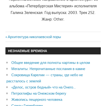
альбома «Петербургская Мистерия» исполнителя
Галина Зеленская. Год выпуска: 2003. Трек 252.
Жанр: Other.
Previous
Архитектура николаевской поры
Навигация
Post:
по
НЕЗНАЕМЫЕ ВРЕМЕНА
записям
Общее введение для полноты картины в целом
Мегалиты: Непрочитанные послания в камне
Сокровища Карелии — страны, где небо не
рассталось с землей
«Делос, остров бедный» что на Онего…
Петроглифы на Онежском берегу
Живопись пещерного человека
Следы Гипербореи