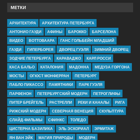
МЕТКИ
АРХИТЕКТУРА
АРХИТЕКТУРА ПЕТЕРБУРГА
АНТОНИО ГАУДИ
АФИНЫ
БАРОККО
БАРСЕЛОНА
ВИДЕО
ВОТТОВААРА
ГАНС ГОЛЬБЕЙН МЛАДШИЙ
ГАУДИ
ГИПЕРБОРЕЯ
ДВОРЕЦ ГУЭЛЯ
ЗИМНИЙ ДВОРЕЦ
ЗОДЧИЕ ПЕТЕРБУРГА
КАРАВАДЖО
КАРЛ РОССИ
КАСА БАЛЬО
КАТАЛОНИЯ
МАДОННА
МЕДУЗА ГОРГОНА
МОСТЫ
ОГЮСТ МОНФЕРРАН
ПЕТЕРБУРГ
ПАБЛО ПИКАССО
ПАМЯТНИКИ
ПАРК ГУЭЛЯ
ПАРФЕНОН
ПЕТЕРБУРГСКИЙ МОДЕРН
ПЕТРОГЛИФЫ
ПИТЕР БРЕЙГЕЛЬ
РАСТРЕЛЛИ
РЕКИ И КАНАЛЫ
РИГА
РИЖСКИЙ МОДЕРН
СЕВЕРНАЯ ВЕНЕЦИЯ
СКУЛЬПТУРА
СЛАЙД-ФИЛЬМЫ
СФИНКС
ТОЛЕДО
ЦИСТЕРНА БАЗИЛИКА
ЭЛЬ ЭСКОРИАЛ
ЭРМИТАЖ
ЯН ВАН ЭЙК
МАГИЯ ПРИРОДЫ
МОДЕРН