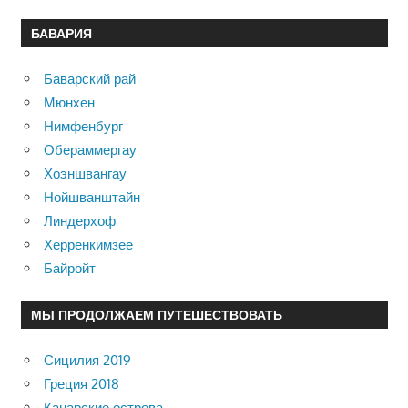
БАВАРИЯ
Баварский рай
Мюнхен
Нимфенбург
Обераммергау
Хоэншвангау
Нойшванштайн
Линдерхоф
Херренкимзее
Байройт
МЫ ПРОДОЛЖАЕМ ПУТЕШЕСТВОВАТЬ
Сицилия 2019
Греция 2018
Канарские острова