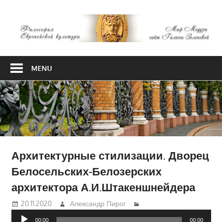
Skip
М
to
content
М
Философия
Европейской
MENU
культуры
Архитектурные стилизации. Дворец
Белосельских-Белозерских
архитектора А.И.Штакеншнейдера
20.11.2020
Александр Пирог
Аудиоплеер
00:00
00:00