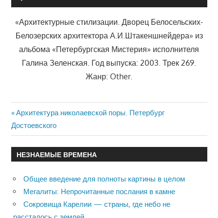
«Архитектурные стилизации. Дворец Белосельских-
Белозерских архитектора А.И.Штакеншнейдера» из
альбома «Петербургская Мистерия» исполнителя
Галина Зеленская. Год выпуска: 2003. Трек 269.
Жанр: Other.
Previous
Архитектура николаевской поры. Петербург
Навигация
Достоевского
Post:
по
НЕЗНАЕМЫЕ ВРЕМЕНА
записям
Общее введение для полноты картины в целом
Мегалиты: Непрочитанные послания в камне
Сокровища Карелии — страны, где небо не
рассталось с землей