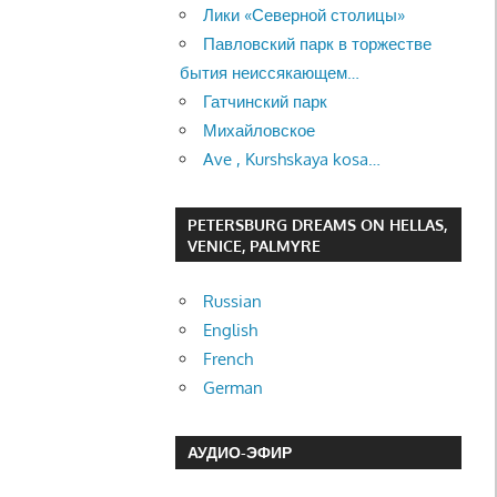
Лики «Северной столицы»
Павловский парк в торжестве
бытия неиссякающем…
Гатчинский парк
Михайловское
Ave , Kurshskaya kosa…
PETERSBURG DREAMS ON HELLAS,
VENICE, PALMYRE
Russian
English
French
German
АУДИО-ЭФИР