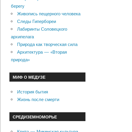
по
берегу
Живопись пещерного человека
записям
Следы Гипербореи
Лабиринты Соловецкого
архипелага
Природа как творческая сила
Архитектура — «Вторая
природа»
МИФ О МЕДУЗЕ
История бытия
Жизнь после смерти
СРЕДИЗЕМНОМОРЬЕ
Крито — Микенская культура