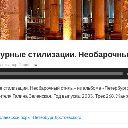
урные стилизации. Необарочны
лександр Пирог
е стилизации. Необарочный стиль.» из альбома «Петербург
ителя Галина Зеленская. Год выпуска: 2003. Трек 268. Жанр:
олаевской поры. Петербург Достоевского
ия