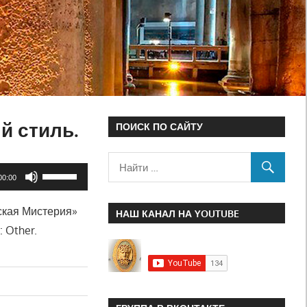
й стиль.
ПОИСК ПО САЙТУ
Используйте
00:00
клавиши
ская Мистерия»
вверх/
НАШ КАНАЛ НА YOUTUBE
 Other.
вниз,
чтобы
увеличить
или
уменьшить