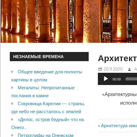
Архитект
НЕЗНАЕМЫЕ ВРЕМЕНА
20.11.2020
А
Общее введение для полноты
Аудиоплеер
картины в целом
00:00
Мегалиты: Непрочитанные
«Архитектурны
послания в камне
исполн
Сокровища Карелии — страны,
где небо не рассталось с землей
«Делос, остров бедный» что на
Previous
Архитектура ник
Онего…
Навигац
Post:
Петроглифы на Онежском