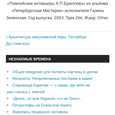
«Помпейские интерьеры А.П.Брюллова» из альбома
«Петербургская Мистерия» исполнителя Галина
Зеленская. Год выпуска: 2003. Трек 266. Жанр: Other.
Previous
Архитектура николаевской поры. Петербург
Навигация
Достоевского
Post:
по
НЕЗНАЕМЫЕ ВРЕМЕНА
записям
Общее введение для полноты картины в целом
Мегалиты: Непрочитанные послания в камне
Сокровища Карелии — страны, где небо не
рассталось с землей
«Делос, остров бедный» что на Онего…
Петроглифы на Онежском берегу
Живопись пещерного человека