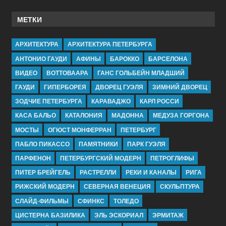
МЕТКИ
АРХИТЕКТУРА
АРХИТЕКТУРА ПЕТЕРБУРГА
АНТОНИО ГАУДИ
АФИНЫ
БАРОККО
БАРСЕЛОНА
ВИДЕО
ВОТТОВААРА
ГАНС ГОЛЬБЕЙН МЛАДШИЙ
ГАУДИ
ГИПЕРБОРЕЯ
ДВОРЕЦ ГУЭЛЯ
ЗИМНИЙ ДВОРЕЦ
ЗОДЧИЕ ПЕТЕРБУРГА
КАРАВАДЖО
КАРЛ РОССИ
КАСА БАЛЬО
КАТАЛОНИЯ
МАДОННА
МЕДУЗА ГОРГОНА
МОСТЫ
ОГЮСТ МОНФЕРРАН
ПЕТЕРБУРГ
ПАБЛО ПИКАССО
ПАМЯТНИКИ
ПАРК ГУЭЛЯ
ПАРФЕНОН
ПЕТЕРБУРГСКИЙ МОДЕРН
ПЕТРОГЛИФЫ
ПИТЕР БРЕЙГЕЛЬ
РАСТРЕЛЛИ
РЕКИ И КАНАЛЫ
РИГА
РИЖСКИЙ МОДЕРН
СЕВЕРНАЯ ВЕНЕЦИЯ
СКУЛЬПТУРА
СЛАЙД-ФИЛЬМЫ
СФИНКС
ТОЛЕДО
ЦИСТЕРНА БАЗИЛИКА
ЭЛЬ ЭСКОРИАЛ
ЭРМИТАЖ