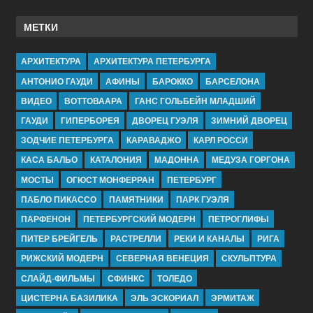
МЕТКИ
АРХИТЕКТУРА
АРХИТЕКТУРА ПЕТЕРБУРГА
АНТОНИО ГАУДИ
АФИНЫ
БАРОККО
БАРСЕЛОНА
ВИДЕО
ВОТТОВААРА
ГАНС ГОЛЬБЕЙН МЛАДШИЙ
ГАУДИ
ГИПЕРБОРЕЯ
ДВОРЕЦ ГУЭЛЯ
ЗИМНИЙ ДВОРЕЦ
ЗОДЧИЕ ПЕТЕРБУРГА
КАРАВАДЖО
КАРЛ РОССИ
КАСА БАЛЬО
КАТАЛОНИЯ
МАДОННА
МЕДУЗА ГОРГОНА
МОСТЫ
ОГЮСТ МОНФЕРРАН
ПЕТЕРБУРГ
ПАБЛО ПИКАССО
ПАМЯТНИКИ
ПАРК ГУЭЛЯ
ПАРФЕНОН
ПЕТЕРБУРГСКИЙ МОДЕРН
ПЕТРОГЛИФЫ
ПИТЕР БРЕЙГЕЛЬ
РАСТРЕЛЛИ
РЕКИ И КАНАЛЫ
РИГА
РИЖСКИЙ МОДЕРН
СЕВЕРНАЯ ВЕНЕЦИЯ
СКУЛЬПТУРА
СЛАЙД-ФИЛЬМЫ
СФИНКС
ТОЛЕДО
ЦИСТЕРНА БАЗИЛИКА
ЭЛЬ ЭСКОРИАЛ
ЭРМИТАЖ