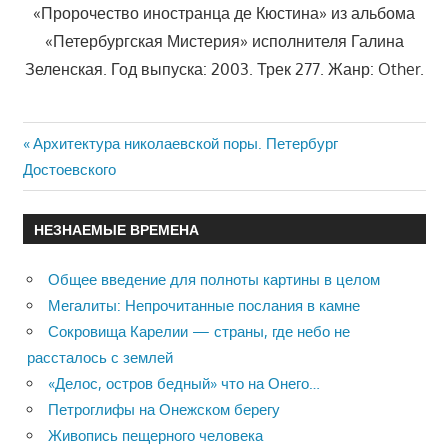
«Пророчество иностранца де Кюстина» из альбома
«Петербургская Мистерия» исполнителя Галина
Зеленская. Год выпуска: 2003. Трек 277. Жанр: Other.
Previous
Архитектура николаевской поры. Петербург
Навигация
Достоевского
Post:
по
НЕЗНАЕМЫЕ ВРЕМЕНА
записям
Общее введение для полноты картины в целом
Мегалиты: Непрочитанные послания в камне
Сокровища Карелии — страны, где небо не
рассталось с землей
«Делос, остров бедный» что на Онего…
Петроглифы на Онежском берегу
Живопись пещерного человека