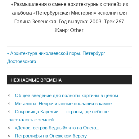
«Размышления о смене архитектурных стилей» из
альбома «Петербургская Мистерия» исполнителя
Галина Зеленская. Год выпуска: 2003. Трек 267.
Жанр: Other.
Previous
Архитектура николаевской поры. Петербург
Навигация
Достоевского
Post:
по
НЕЗНАЕМЫЕ ВРЕМЕНА
записям
Общее введение для полноты картины в целом
Мегалиты: Непрочитанные послания в камне
Сокровища Карелии — страны, где небо не
рассталось с землей
«Делос, остров бедный» что на Онего…
Петроглифы на Онежском берегу