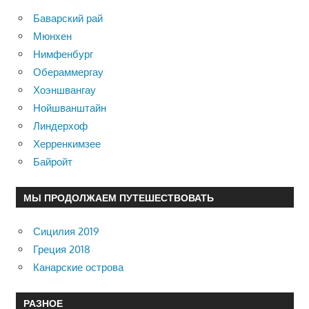
Баварский рай
Мюнхен
Нимфенбург
Обераммергау
Хоэншвангау
Нойшванштайн
Линдерхоф
Херренкимзее
Байройт
МЫ ПРОДОЛЖАЕМ ПУТЕШЕСТВОВАТЬ
Сицилия 2019
Греция 2018
Канарские острова
РАЗНОЕ