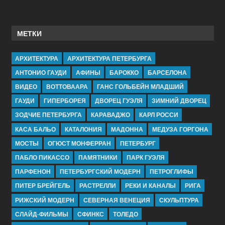
МЕТКИ
АРХИТЕКТУРА
АРХИТЕКТУРА ПЕТЕРБУРГА
АНТОНИО ГАУДИ
АФИНЫ
БАРОККО
БАРСЕЛОНА
ВИДЕО
ВОТТОВААРА
ГАНС ГОЛЬБЕЙН МЛАДШИЙ
ГАУДИ
ГИПЕРБОРЕЯ
ДВОРЕЦ ГУЭЛЯ
ЗИМНИЙ ДВОРЕЦ
ЗОДЧИЕ ПЕТЕРБУРГА
КАРАВАДЖО
КАРЛ РОССИ
КАСА БАЛЬО
КАТАЛОНИЯ
МАДОННА
МЕДУЗА ГОРГОНА
МОСТЫ
ОГЮСТ МОНФЕРРАН
ПЕТЕРБУРГ
ПАБЛО ПИКАССО
ПАМЯТНИКИ
ПАРК ГУЭЛЯ
ПАРФЕНОН
ПЕТЕРБУРГСКИЙ МОДЕРН
ПЕТРОГЛИФЫ
ПИТЕР БРЕЙГЕЛЬ
РАСТРЕЛЛИ
РЕКИ И КАНАЛЫ
РИГА
РИЖСКИЙ МОДЕРН
СЕВЕРНАЯ ВЕНЕЦИЯ
СКУЛЬПТУРА
СЛАЙД-ФИЛЬМЫ
СФИНКС
ТОЛЕДО