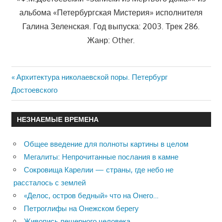
альбома «Петербургская Мистерия» исполнителя
Галина Зеленская. Год выпуска: 2003. Трек 286.
Жанр: Other.
Previous
Архитектура николаевской поры. Петербург
Навигация
Достоевского
Post:
по
НЕЗНАЕМЫЕ ВРЕМЕНА
записям
Общее введение для полноты картины в целом
Мегалиты: Непрочитанные послания в камне
Сокровища Карелии — страны, где небо не
рассталось с землей
«Делос, остров бедный» что на Онего…
Петроглифы на Онежском берегу
Живопись пещерного человека