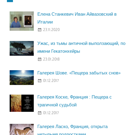
Елена Станкевич Иван Айвазовский в
Италии
23.11.2020
Ужас, из тьмы античной выползающий, по
имени Гекатонхейры
23.01.2018
Галерея Шове. «Пещера забытых снов»
01.12.2017
Галерея Коске, Франция : Пещера с
трагичной судьбой
01.12.2017
Галерея Ласко, Франция, открыта
четырьмя подростками