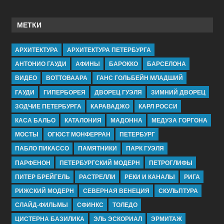
МЕТКИ
АРХИТЕКТУРА
АРХИТЕКТУРА ПЕТЕРБУРГА
АНТОНИО ГАУДИ
АФИНЫ
БАРОККО
БАРСЕЛОНА
ВИДЕО
ВОТТОВААРА
ГАНС ГОЛЬБЕЙН МЛАДШИЙ
ГАУДИ
ГИПЕРБОРЕЯ
ДВОРЕЦ ГУЭЛЯ
ЗИМНИЙ ДВОРЕЦ
ЗОДЧИЕ ПЕТЕРБУРГА
КАРАВАДЖО
КАРЛ РОССИ
КАСА БАЛЬО
КАТАЛОНИЯ
МАДОННА
МЕДУЗА ГОРГОНА
МОСТЫ
ОГЮСТ МОНФЕРРАН
ПЕТЕРБУРГ
ПАБЛО ПИКАССО
ПАМЯТНИКИ
ПАРК ГУЭЛЯ
ПАРФЕНОН
ПЕТЕРБУРГСКИЙ МОДЕРН
ПЕТРОГЛИФЫ
ПИТЕР БРЕЙГЕЛЬ
РАСТРЕЛЛИ
РЕКИ И КАНАЛЫ
РИГА
РИЖСКИЙ МОДЕРН
СЕВЕРНАЯ ВЕНЕЦИЯ
СКУЛЬПТУРА
СЛАЙД-ФИЛЬМЫ
СФИНКС
ТОЛЕДО
ЦИСТЕРНА БАЗИЛИКА
ЭЛЬ ЭСКОРИАЛ
ЭРМИТАЖ