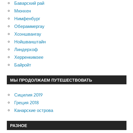
Баварский рай
Мюнхен
Нимфенбург
Обераммергау
Хоэншвангау
Нойшванштайн
Линдерхоф
Херренкимзее
Байройт
МЫ ПРОДОЛЖАЕМ ПУТЕШЕСТВОВАТЬ
Сицилия 2019
Греция 2018
Канарские острова
РАЗНОЕ