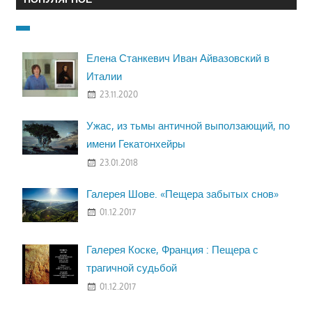
Елена Станкевич Иван Айвазовский в
Италии
23.11.2020
Ужас, из тьмы античной выползающий, по
имени Гекатонхейры
23.01.2018
Галерея Шове. «Пещера забытых снов»
01.12.2017
Галерея Коске, Франция : Пещера с
трагичной судьбой
01.12.2017