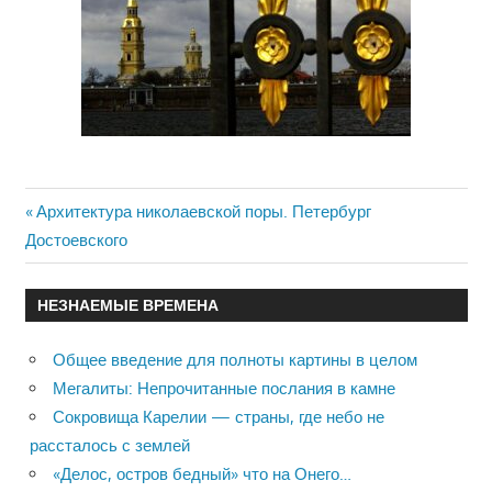
Previous
Архитектура николаевской поры. Петербург
Навигация
Достоевского
Post:
по
НЕЗНАЕМЫЕ ВРЕМЕНА
записям
Общее введение для полноты картины в целом
Мегалиты: Непрочитанные послания в камне
Сокровища Карелии — страны, где небо не
рассталось с землей
«Делос, остров бедный» что на Онего…