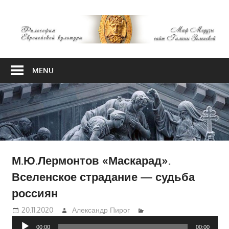
Skip
М
to
content
М
Философия
Европейской
MENU
культуры
М.Ю.Лермонтов «Маскарад».
Вселенское страдание — судьба
россиян
20.11.2020
Александр Пирог
Аудиоплеер
00:00
00:00