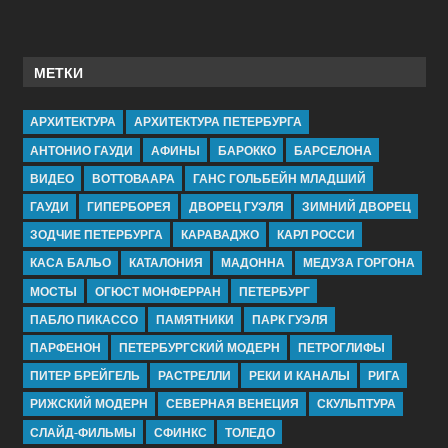
МЕТКИ
АРХИТЕКТУРА
АРХИТЕКТУРА ПЕТЕРБУРГА
АНТОНИО ГАУДИ
АФИНЫ
БАРОККО
БАРСЕЛОНА
ВИДЕО
ВОТТОВААРА
ГАНС ГОЛЬБЕЙН МЛАДШИЙ
ГАУДИ
ГИПЕРБОРЕЯ
ДВОРЕЦ ГУЭЛЯ
ЗИМНИЙ ДВОРЕЦ
ЗОДЧИЕ ПЕТЕРБУРГА
КАРАВАДЖО
КАРЛ РОССИ
КАСА БАЛЬО
КАТАЛОНИЯ
МАДОННА
МЕДУЗА ГОРГОНА
МОСТЫ
ОГЮСТ МОНФЕРРАН
ПЕТЕРБУРГ
ПАБЛО ПИКАССО
ПАМЯТНИКИ
ПАРК ГУЭЛЯ
ПАРФЕНОН
ПЕТЕРБУРГСКИЙ МОДЕРН
ПЕТРОГЛИФЫ
ПИТЕР БРЕЙГЕЛЬ
РАСТРЕЛЛИ
РЕКИ И КАНАЛЫ
РИГА
РИЖСКИЙ МОДЕРН
СЕВЕРНАЯ ВЕНЕЦИЯ
СКУЛЬПТУРА
СЛАЙД-ФИЛЬМЫ
СФИНКС
ТОЛЕДО