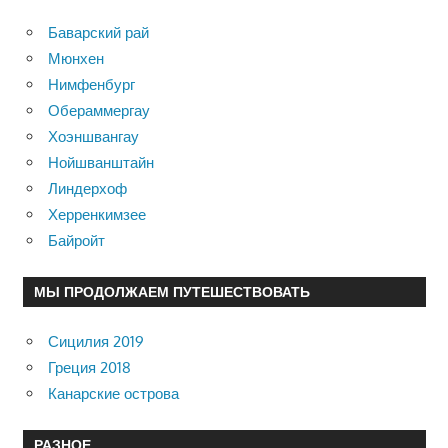
Баварский рай
Мюнхен
Нимфенбург
Обераммергау
Хоэншвангау
Нойшванштайн
Линдерхоф
Херренкимзее
Байройт
МЫ ПРОДОЛЖАЕМ ПУТЕШЕСТВОВАТЬ
Сицилия 2019
Греция 2018
Канарские острова
РАЗНОЕ