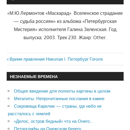
«М.Ю.Лермонтов «Маскарад». Вселенское страдание
— судьба россиян» из альбома «Петербургская
Мистерия» исполнителя Галина Зеленская. Год
выпуска: 2003. Трек 230. Жанр: Other.
Previous
Время правления Николая I. Петербург Гоголя
Навигация
Post:
по
НЕЗНАЕМЫЕ ВРЕМЕНА
записям
Общее введение для полноты картины в целом
Мегалиты: Непрочитанные послания в камне
Сокровища Карелии — страны, где небо не
рассталось с землей
«Делос, остров бедный» что на Онего…
Петроглифы на Онежском берегу