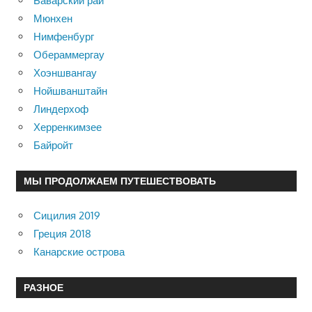
Баварский рай
Мюнхен
Нимфенбург
Обераммергау
Хоэншвангау
Нойшванштайн
Линдерхоф
Херренкимзее
Байройт
МЫ ПРОДОЛЖАЕМ ПУТЕШЕСТВОВАТЬ
Сицилия 2019
Греция 2018
Канарские острова
РАЗНОЕ