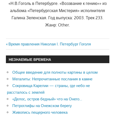
«Н.В.Гоголь в Петербурге. «Воззвание к гению»» из
альбома «Петербургская Мистерия» исполнителя
Галина Зеленская. Год выпуска: 2003. Трек 233.
Жанр: Other.
Previous
Время правления Николая I. Петербург Гоголя
Навигация
Post:
по
НЕЗНАЕМЫЕ ВРЕМЕНА
записям
Общее введение для полноты картины в целом
Мегалиты: Непрочитанные послания в камне
Сокровища Карелии — страны, где небо не
рассталось с землей
«Делос, остров бедный» что на Онего…
Петроглифы на Онежском берегу
Живопись пещерного человека