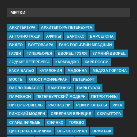
МЕТКИ
АРХИТЕКТУРА
АРХИТЕКТУРА ПЕТЕРБУРГА
АНТОНИО ГАУДИ
АФИНЫ
БАРОККО
БАРСЕЛОНА
ВИДЕО
ВОТТОВААРА
ГАНС ГОЛЬБЕЙН МЛАДШИЙ
ГАУДИ
ГИПЕРБОРЕЯ
ДВОРЕЦ ГУЭЛЯ
ЗИМНИЙ ДВОРЕЦ
ЗОДЧИЕ ПЕТЕРБУРГА
КАРАВАДЖО
КАРЛ РОССИ
КАСА БАЛЬО
КАТАЛОНИЯ
МАДОННА
МЕДУЗА ГОРГОНА
МОСТЫ
ОГЮСТ МОНФЕРРАН
ПЕТЕРБУРГ
ПАБЛО ПИКАССО
ПАМЯТНИКИ
ПАРК ГУЭЛЯ
ПАРФЕНОН
ПЕТЕРБУРГСКИЙ МОДЕРН
ПЕТРОГЛИФЫ
ПИТЕР БРЕЙГЕЛЬ
РАСТРЕЛЛИ
РЕКИ И КАНАЛЫ
РИГА
РИЖСКИЙ МОДЕРН
СЕВЕРНАЯ ВЕНЕЦИЯ
СКУЛЬПТУРА
СЛАЙД-ФИЛЬМЫ
СФИНКС
ТОЛЕДО
ЦИСТЕРНА БАЗИЛИКА
ЭЛЬ ЭСКОРИАЛ
ЭРМИТАЖ