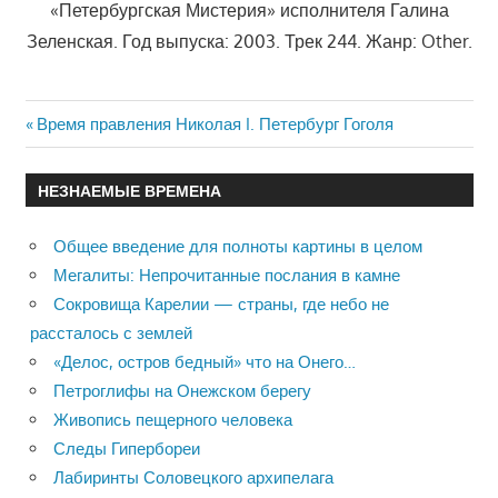
«Петербургская Мистерия» исполнителя Галина
Зеленская. Год выпуска: 2003. Трек 244. Жанр: Other.
Previous
Время правления Николая I. Петербург Гоголя
Навигация
Post:
по
НЕЗНАЕМЫЕ ВРЕМЕНА
записям
Общее введение для полноты картины в целом
Мегалиты: Непрочитанные послания в камне
Сокровища Карелии — страны, где небо не
рассталось с землей
«Делос, остров бедный» что на Онего…
Петроглифы на Онежском берегу
Живопись пещерного человека
Следы Гипербореи
Лабиринты Соловецкого архипелага