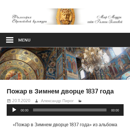
Skip
М
to
content
М
Философия
Европейской
MENU
культуры
Пожар в Зимнем дворце 1837 года
20.11.2020
Александр Пирог
Аудиоплеер
00:00
00:00
«Пожар в Зимнем дворце 1837 года» из альбома