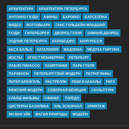
АРХИТЕКТУРА
АРХИТЕКТУРА ПЕТЕРБУРГА
АНТОНИО ГАУДИ
АФИНЫ
БАРОККО
БАРСЕЛОНА
ВИДЕО
ВОТТОВААРА
ГАНС ГОЛЬБЕЙН МЛАДШИЙ
ГАУДИ
ГИПЕРБОРЕЯ
ДВОРЕЦ ГУЭЛЯ
ЗИМНИЙ ДВОРЕЦ
ЗОДЧИЕ ПЕТЕРБУРГА
КАРАВАДЖО
КАРЛ РОССИ
КАСА БАЛЬО
КАТАЛОНИЯ
МАДОННА
МЕДУЗА ГОРГОНА
МОСТЫ
ОГЮСТ МОНФЕРРАН
ПЕТЕРБУРГ
ПАБЛО ПИКАССО
ПАМЯТНИКИ
ПАРК ГУЭЛЯ
ПАРФЕНОН
ПЕТЕРБУРГСКИЙ МОДЕРН
ПЕТРОГЛИФЫ
ПИТЕР БРЕЙГЕЛЬ
РАСТРЕЛЛИ
РЕКИ И КАНАЛЫ
РИГА
РИЖСКИЙ МОДЕРН
СЕВЕРНАЯ ВЕНЕЦИЯ
СКУЛЬПТУРА
СЛАЙД-ФИЛЬМЫ
СФИНКС
ТОЛЕДО
ЦИСТЕРНА БАЗИЛИКА
ЭЛЬ ЭСКОРИАЛ
ЭРМИТАЖ
ЯН ВАН ЭЙК
МАГИЯ ПРИРОДЫ
МОДЕРН