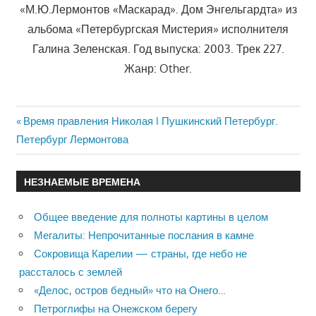
«М.Ю.Лермонтов «Маскарад». Дом Энгельгардта» из
альбома «Петербургская Мистерия» исполнителя
Галина Зеленская. Год выпуска: 2003. Трек 227.
Жанр: Other.
Previous
Время правления Николая I Пушкинский Петербург.
Навигация
Петербург Лермонтова
Post:
по
НЕЗНАЕМЫЕ ВРЕМЕНА
записям
Общее введение для полноты картины в целом
Мегалиты: Непрочитанные послания в камне
Сокровища Карелии — страны, где небо не
рассталось с землей
«Делос, остров бедный» что на Онего…
Петроглифы на Онежском берегу