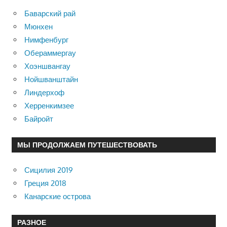
Баварский рай
Мюнхен
Нимфенбург
Обераммергау
Хоэншвангау
Нойшванштайн
Линдерхоф
Херренкимзее
Байройт
МЫ ПРОДОЛЖАЕМ ПУТЕШЕСТВОВАТЬ
Сицилия 2019
Греция 2018
Канарские острова
РАЗНОЕ