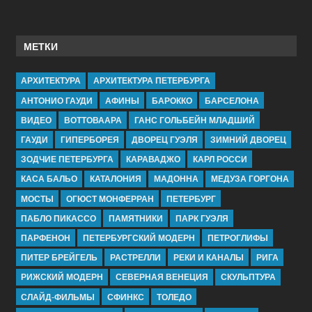
МЕТКИ
АРХИТЕКТУРА
АРХИТЕКТУРА ПЕТЕРБУРГА
АНТОНИО ГАУДИ
АФИНЫ
БАРОККО
БАРСЕЛОНА
ВИДЕО
ВОТТОВААРА
ГАНС ГОЛЬБЕЙН МЛАДШИЙ
ГАУДИ
ГИПЕРБОРЕЯ
ДВОРЕЦ ГУЭЛЯ
ЗИМНИЙ ДВОРЕЦ
ЗОДЧИЕ ПЕТЕРБУРГА
КАРАВАДЖО
КАРЛ РОССИ
КАСА БАЛЬО
КАТАЛОНИЯ
МАДОННА
МЕДУЗА ГОРГОНА
МОСТЫ
ОГЮСТ МОНФЕРРАН
ПЕТЕРБУРГ
ПАБЛО ПИКАССО
ПАМЯТНИКИ
ПАРК ГУЭЛЯ
ПАРФЕНОН
ПЕТЕРБУРГСКИЙ МОДЕРН
ПЕТРОГЛИФЫ
ПИТЕР БРЕЙГЕЛЬ
РАСТРЕЛЛИ
РЕКИ И КАНАЛЫ
РИГА
РИЖСКИЙ МОДЕРН
СЕВЕРНАЯ ВЕНЕЦИЯ
СКУЛЬПТУРА
СЛАЙД-ФИЛЬМЫ
СФИНКС
ТОЛЕДО