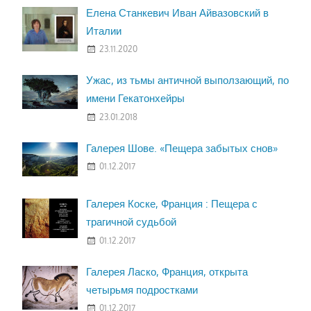
Елена Станкевич Иван Айвазовский в
Италии
23.11.2020
Ужас, из тьмы античной выползающий, по
имени Гекатонхейры
23.01.2018
Галерея Шове. «Пещера забытых снов»
01.12.2017
Галерея Коске, Франция : Пещера с
трагичной судьбой
01.12.2017
Галерея Ласко, Франция, открыта
четырьмя подростками
01.12.2017