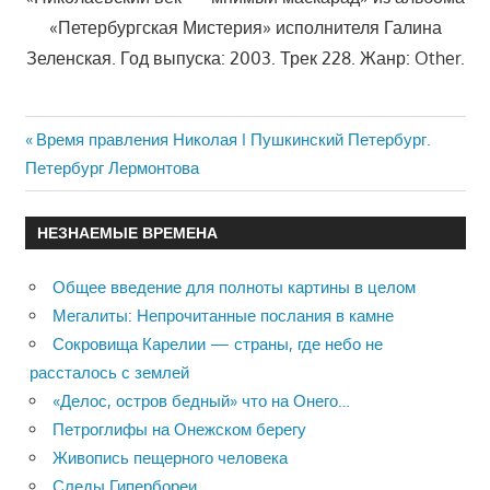
«Петербургская Мистерия» исполнителя Галина
Зеленская. Год выпуска: 2003. Трек 228. Жанр: Other.
Previous
Время правления Николая I Пушкинский Петербург.
Навигация
Петербург Лермонтова
Post:
по
НЕЗНАЕМЫЕ ВРЕМЕНА
записям
Общее введение для полноты картины в целом
Мегалиты: Непрочитанные послания в камне
Сокровища Карелии — страны, где небо не
рассталось с землей
«Делос, остров бедный» что на Онего…
Петроглифы на Онежском берегу
Живопись пещерного человека
Следы Гипербореи