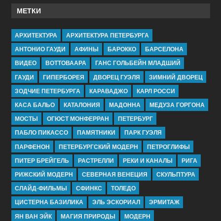
МЕТКИ
АРХИТЕКТУРА
АРХИТЕКТУРА ПЕТЕРБУРГА
АНТОНИО ГАУДИ
АФИНЫ
БАРОККО
БАРСЕЛОНА
ВИДЕО
ВОТТОВААРА
ГАНС ГОЛЬБЕЙН МЛАДШИЙ
ГАУДИ
ГИПЕРБОРЕЯ
ДВОРЕЦ ГУЭЛЯ
ЗИМНИЙ ДВОРЕЦ
ЗОДЧИЕ ПЕТЕРБУРГА
КАРАВАДЖО
КАРЛ РОССИ
КАСА БАЛЬО
КАТАЛОНИЯ
МАДОННА
МЕДУЗА ГОРГОНА
МОСТЫ
ОГЮСТ МОНФЕРРАН
ПЕТЕРБУРГ
ПАБЛО ПИКАССО
ПАМЯТНИКИ
ПАРК ГУЭЛЯ
ПАРФЕНОН
ПЕТЕРБУРГСКИЙ МОДЕРН
ПЕТРОГЛИФЫ
ПИТЕР БРЕЙГЕЛЬ
РАСТРЕЛЛИ
РЕКИ И КАНАЛЫ
РИГА
РИЖСКИЙ МОДЕРН
СЕВЕРНАЯ ВЕНЕЦИЯ
СКУЛЬПТУРА
СЛАЙД-ФИЛЬМЫ
СФИНКС
ТОЛЕДО
ЦИСТЕРНА БАЗИЛИКА
ЭЛЬ ЭСКОРИАЛ
ЭРМИТАЖ
ЯН ВАН ЭЙК
МАГИЯ ПРИРОДЫ
МОДЕРН