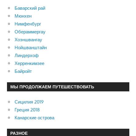
Баварский рай
Мюнхен
Нимфенбург
Обераммергау
Хоэншвангау
Нойшванштайн
Линдерхоф
Херренкимзее
Байройт
МЫ ПРОДОЛЖАЕМ ПУТЕШЕСТВОВАТЬ
Сицилия 2019
Греция 2018
Канарские острова
РАЗНОЕ