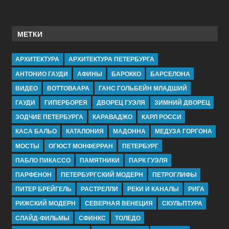
МЕТКИ
АРХИТЕКТУРА
АРХИТЕКТУРА ПЕТЕРБУРГА
АНТОНИО ГАУДИ
АФИНЫ
БАРОККО
БАРСЕЛОНА
ВИДЕО
ВОТТОВААРА
ГАНС ГОЛЬБЕЙН МЛАДШИЙ
ГАУДИ
ГИПЕРБОРЕЯ
ДВОРЕЦ ГУЭЛЯ
ЗИМНИЙ ДВОРЕЦ
ЗОДЧИЕ ПЕТЕРБУРГА
КАРАВАДЖО
КАРЛ РОССИ
КАСА БАЛЬО
КАТАЛОНИЯ
МАДОННА
МЕДУЗА ГОРГОНА
МОСТЫ
ОГЮСТ МОНФЕРРАН
ПЕТЕРБУРГ
ПАБЛО ПИКАССО
ПАМЯТНИКИ
ПАРК ГУЭЛЯ
ПАРФЕНОН
ПЕТЕРБУРГСКИЙ МОДЕРН
ПЕТРОГЛИФЫ
ПИТЕР БРЕЙГЕЛЬ
РАСТРЕЛЛИ
РЕКИ И КАНАЛЫ
РИГА
РИЖСКИЙ МОДЕРН
СЕВЕРНАЯ ВЕНЕЦИЯ
СКУЛЬПТУРА
СЛАЙД-ФИЛЬМЫ
СФИНКС
ТОЛЕДО