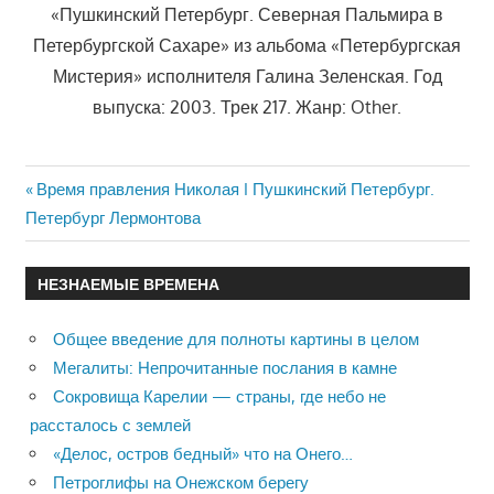
«Пушкинский Петербург. Северная Пальмира в
Петербургской Сахаре» из альбома «Петербургская
Мистерия» исполнителя Галина Зеленская. Год
выпуска: 2003. Трек 217. Жанр: Other.
Previous
Время правления Николая I Пушкинский Петербург.
Навигация
Петербург Лермонтова
Post:
по
НЕЗНАЕМЫЕ ВРЕМЕНА
записям
Общее введение для полноты картины в целом
Мегалиты: Непрочитанные послания в камне
Сокровища Карелии — страны, где небо не
рассталось с землей
«Делос, остров бедный» что на Онего…
Петроглифы на Онежском берегу