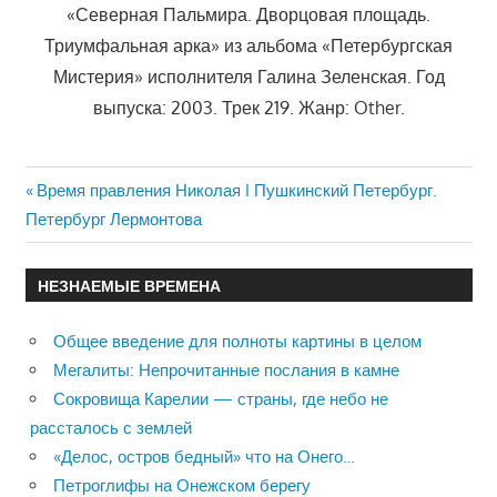
«Северная Пальмира. Дворцовая площадь.
Триумфальная арка» из альбома «Петербургская
Мистерия» исполнителя Галина Зеленская. Год
выпуска: 2003. Трек 219. Жанр: Other.
Previous
Время правления Николая I Пушкинский Петербург.
Навигация
Петербург Лермонтова
Post:
по
НЕЗНАЕМЫЕ ВРЕМЕНА
записям
Общее введение для полноты картины в целом
Мегалиты: Непрочитанные послания в камне
Сокровища Карелии — страны, где небо не
рассталось с землей
«Делос, остров бедный» что на Онего…
Петроглифы на Онежском берегу