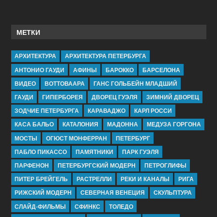
МЕТКИ
АРХИТЕКТУРА
АРХИТЕКТУРА ПЕТЕРБУРГА
АНТОНИО ГАУДИ
АФИНЫ
БАРОККО
БАРСЕЛОНА
ВИДЕО
ВОТТОВААРА
ГАНС ГОЛЬБЕЙН МЛАДШИЙ
ГАУДИ
ГИПЕРБОРЕЯ
ДВОРЕЦ ГУЭЛЯ
ЗИМНИЙ ДВОРЕЦ
ЗОДЧИЕ ПЕТЕРБУРГА
КАРАВАДЖО
КАРЛ РОССИ
КАСА БАЛЬО
КАТАЛОНИЯ
МАДОННА
МЕДУЗА ГОРГОНА
МОСТЫ
ОГЮСТ МОНФЕРРАН
ПЕТЕРБУРГ
ПАБЛО ПИКАССО
ПАМЯТНИКИ
ПАРК ГУЭЛЯ
ПАРФЕНОН
ПЕТЕРБУРГСКИЙ МОДЕРН
ПЕТРОГЛИФЫ
ПИТЕР БРЕЙГЕЛЬ
РАСТРЕЛЛИ
РЕКИ И КАНАЛЫ
РИГА
РИЖСКИЙ МОДЕРН
СЕВЕРНАЯ ВЕНЕЦИЯ
СКУЛЬПТУРА
СЛАЙД-ФИЛЬМЫ
СФИНКС
ТОЛЕДО