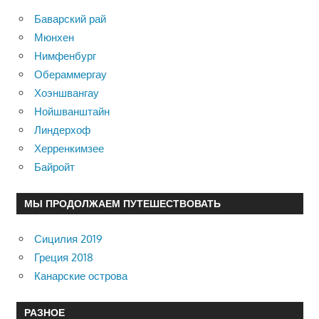
Баварский рай
Мюнхен
Нимфенбург
Обераммергау
Хоэншвангау
Нойшванштайн
Линдерхоф
Херренкимзее
Байройт
МЫ ПРОДОЛЖАЕМ ПУТЕШЕСТВОВАТЬ
Сицилия 2019
Греция 2018
Канарские острова
РАЗНОЕ