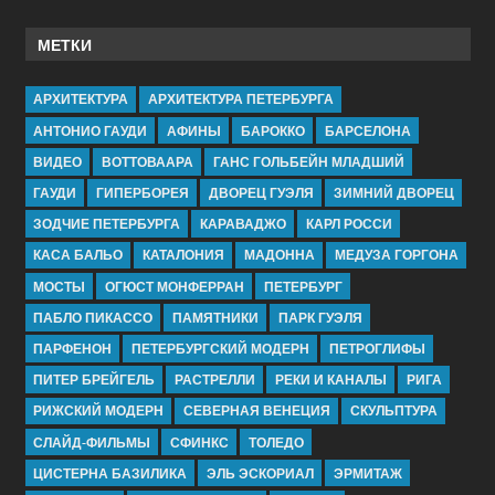
МЕТКИ
АРХИТЕКТУРА
АРХИТЕКТУРА ПЕТЕРБУРГА
АНТОНИО ГАУДИ
АФИНЫ
БАРОККО
БАРСЕЛОНА
ВИДЕО
ВОТТОВААРА
ГАНС ГОЛЬБЕЙН МЛАДШИЙ
ГАУДИ
ГИПЕРБОРЕЯ
ДВОРЕЦ ГУЭЛЯ
ЗИМНИЙ ДВОРЕЦ
ЗОДЧИЕ ПЕТЕРБУРГА
КАРАВАДЖО
КАРЛ РОССИ
КАСА БАЛЬО
КАТАЛОНИЯ
МАДОННА
МЕДУЗА ГОРГОНА
МОСТЫ
ОГЮСТ МОНФЕРРАН
ПЕТЕРБУРГ
ПАБЛО ПИКАССО
ПАМЯТНИКИ
ПАРК ГУЭЛЯ
ПАРФЕНОН
ПЕТЕРБУРГСКИЙ МОДЕРН
ПЕТРОГЛИФЫ
ПИТЕР БРЕЙГЕЛЬ
РАСТРЕЛЛИ
РЕКИ И КАНАЛЫ
РИГА
РИЖСКИЙ МОДЕРН
СЕВЕРНАЯ ВЕНЕЦИЯ
СКУЛЬПТУРА
СЛАЙД-ФИЛЬМЫ
СФИНКС
ТОЛЕДО
ЦИСТЕРНА БАЗИЛИКА
ЭЛЬ ЭСКОРИАЛ
ЭРМИТАЖ