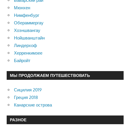
Баварский рай
Мюнхен
Нимфенбург
Обераммергау
Хоэншвангау
Нойшванштайн
Линдерхоф
Херренкимзее
Байройт
МЫ ПРОДОЛЖАЕМ ПУТЕШЕСТВОВАТЬ
Сицилия 2019
Греция 2018
Канарские острова
РАЗНОЕ