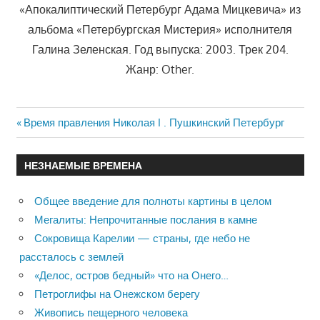
«Апокалиптический Петербург Адама Мицкевича» из
альбома «Петербургская Мистерия» исполнителя
Галина Зеленская. Год выпуска: 2003. Трек 204.
Жанр: Other.
Previous
Время правления Николая I . Пушкинский Петербург
Навигация
Post:
по
НЕЗНАЕМЫЕ ВРЕМЕНА
записям
Общее введение для полноты картины в целом
Мегалиты: Непрочитанные послания в камне
Сокровища Карелии — страны, где небо не
рассталось с землей
«Делос, остров бедный» что на Онего…
Петроглифы на Онежском берегу
Живопись пещерного человека