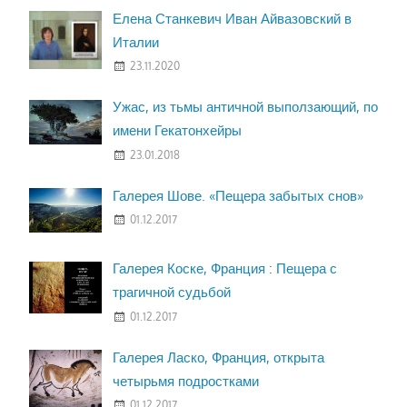
Елена Станкевич Иван Айвазовский в
Италии
23.11.2020
Ужас, из тьмы античной выползающий, по
имени Гекатонхейры
23.01.2018
Галерея Шове. «Пещера забытых снов»
01.12.2017
Галерея Коске, Франция : Пещера с
трагичной судьбой
01.12.2017
Галерея Ласко, Франция, открыта
четырьмя подростками
01.12.2017