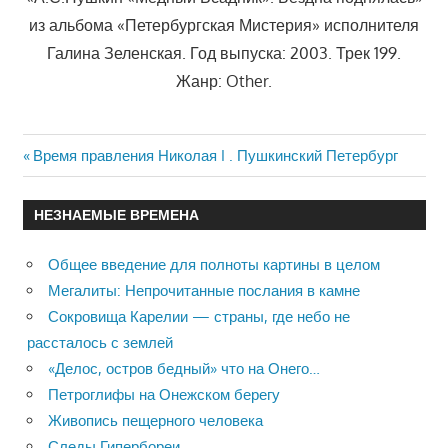
из альбома «Петербургская Мистерия» исполнителя
Галина Зеленская. Год выпуска: 2003. Трек 199.
Жанр: Other.
Previous
Время правления Николая I . Пушкинский Петербург
Навигация
Post:
по
НЕЗНАЕМЫЕ ВРЕМЕНА
записям
Общее введение для полноты картины в целом
Мегалиты: Непрочитанные послания в камне
Сокровища Карелии — страны, где небо не
рассталось с землей
«Делос, остров бедный» что на Онего…
Петроглифы на Онежском берегу
Живопись пещерного человека
Следы Гипербореи