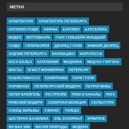
МЕТКИ
АРХИТЕКТУРА
АРХИТЕКТУРА ПЕТЕРБУРГА
АНТОНИО ГАУДИ
АФИНЫ
БАРОККО
БАРСЕЛОНА
ВИДЕО
ВОТТОВААРА
ГАНС ГОЛЬБЕЙН МЛАДШИЙ
ГАУДИ
ГИПЕРБОРЕЯ
ДВОРЕЦ ГУЭЛЯ
ЗИМНИЙ ДВОРЕЦ
ЗОДЧИЕ ПЕТЕРБУРГА
КАРАВАДЖО
КАРЛ РОССИ
КАСА БАЛЬО
КАТАЛОНИЯ
МАДОННА
МЕДУЗА ГОРГОНА
МОСТЫ
ОГЮСТ МОНФЕРРАН
ПЕТЕРБУРГ
ПАБЛО ПИКАССО
ПАМЯТНИКИ
ПАРК ГУЭЛЯ
ПАРФЕНОН
ПЕТЕРБУРГСКИЙ МОДЕРН
ПЕТРОГЛИФЫ
ПИТЕР БРЕЙГЕЛЬ
РАСТРЕЛЛИ
РЕКИ И КАНАЛЫ
РИГА
РИЖСКИЙ МОДЕРН
СЕВЕРНАЯ ВЕНЕЦИЯ
СКУЛЬПТУРА
СЛАЙД-ФИЛЬМЫ
СФИНКС
ТОЛЕДО
ЦИСТЕРНА БАЗИЛИКА
ЭЛЬ ЭСКОРИАЛ
ЭРМИТАЖ
ЯН ВАН ЭЙК
МАГИЯ ПРИРОДЫ
МОДЕРН