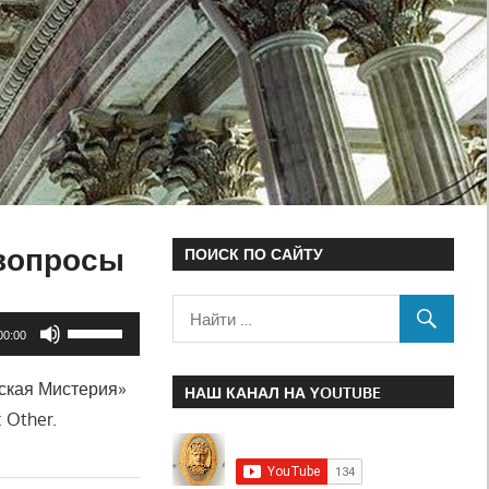
 вопросы
ПОИСК ПО САЙТУ
Используйте
00:00
клавиши
ская Мистерия»
вверх/
НАШ КАНАЛ НА YOUTUBE
 Other.
вниз,
чтобы
увеличить