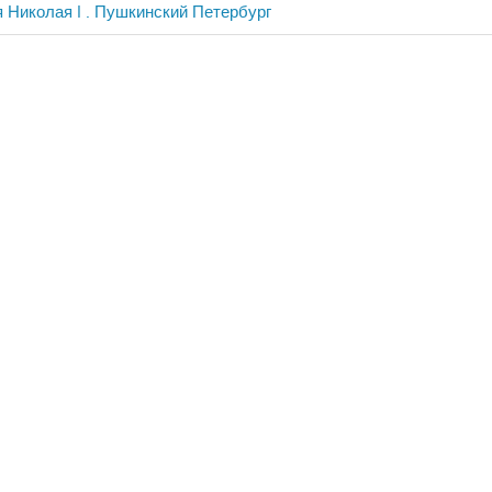
 Николая I . Пушкинский Петербург
ия