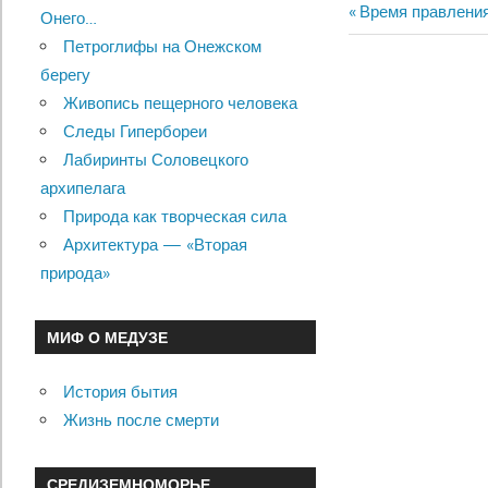
Previous
Время правления
Онего…
Навигац
Post:
Петроглифы на Онежском
по
берегу
Живопись пещерного человека
записям
Следы Гипербореи
Лабиринты Соловецкого
архипелага
Природа как творческая сила
Архитектура — «Вторая
природа»
МИФ О МЕДУЗЕ
История бытия
Жизнь после смерти
СРЕДИЗЕМНОМОРЬЕ