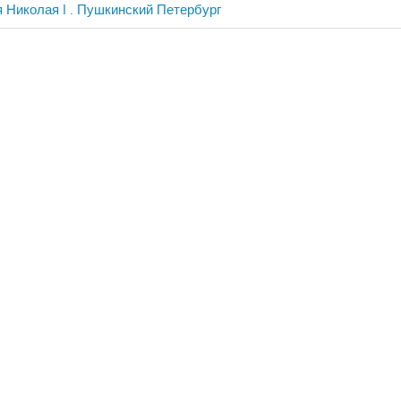
 Николая I . Пушкинский Петербург
ия