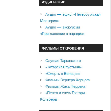
АУДИО-ЭФИР
Аудио — эфир: «Петербургская
Мистерия»
Аудио — экскурсии
«Приглашение в парадиз»
ФИЛЬМЫ ОТКРОВЕНИЯ
Слушая Тарковского
«Татарская пустыня»
«Смерть в Венеции»
Фильмы Вернера Херцога
Фильмы Жака Перрена
«Пепел и снег» Грегори
Кольбера