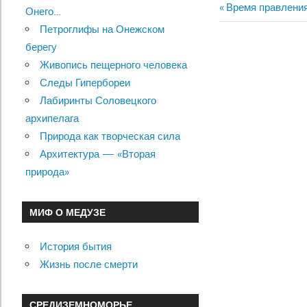
Previous
Время правления
Онего…
Навигац
Post:
Петроглифы на Онежском
по
берегу
Живопись пещерного человека
записям
Следы Гипербореи
Лабиринты Соловецкого
архипелага
Природа как творческая сила
Архитектура — «Вторая
природа»
МИФ О МЕДУЗЕ
История бытия
Жизнь после смерти
СРЕДИЗЕМНОМОРЬЕ