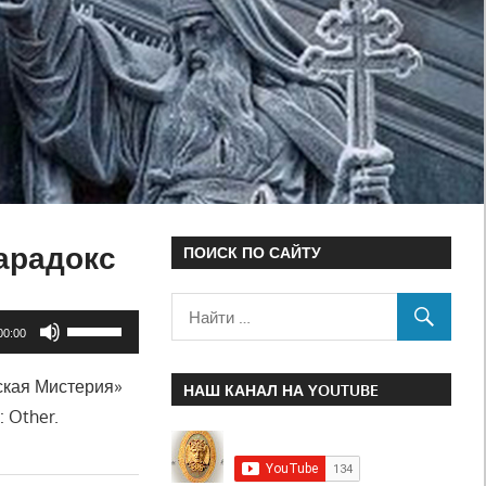
арадокс
ПОИСК ПО САЙТУ
Используйте
00:00
клавиши
ская Мистерия»
вверх/
НАШ КАНАЛ НА YOUTUBE
 Other.
вниз,
чтобы
увеличить